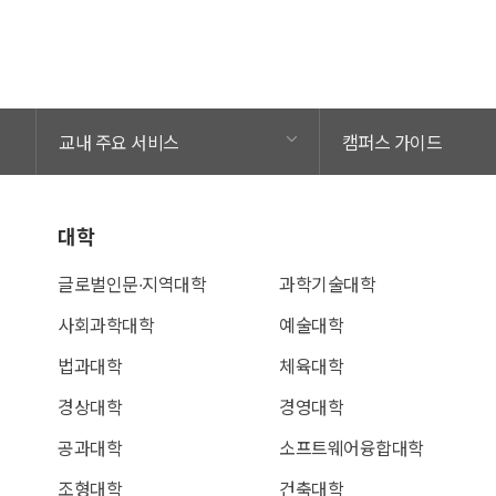
교내 주요 서비스
캠퍼스 가이드
대학
글로벌인문∙지역대학
과학기술대학
사회과학대학
예술대학
법과대학
체육대학
경상대학
경영대학
공과대학
소프트웨어융합대학
조형대학
건축대학