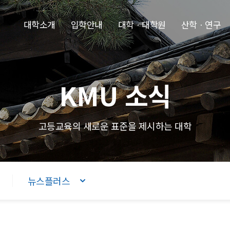
본문내용 바로가기
주메뉴 바로가기
푸터 바로가기
대학소개
입학안내
대학ㆍ대학원
산학ㆍ연구
KMU 소식
고등교육의 새로운 표준을 제시하는 대학
뉴스플러스