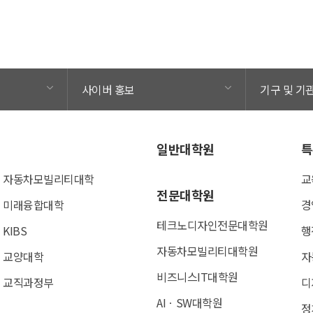
사이버 홍보
기구 및 기
일반대학원
특
자동차모빌리티대학
교
전문대학원
미래융합대학
경
테크노디자인전문대학원
KIBS
행
자동차모빌리티대학원
교양대학
자
비즈니스IT대학원
교직과정부
디
AIㆍSW대학원
정