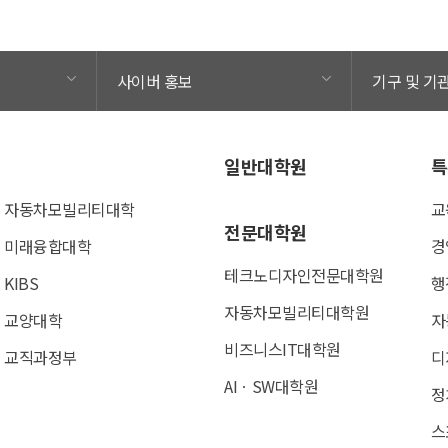
사이버 홍보
기구 및 기
일반대학원
특
자동차모빌리티대학
교
전문대학원
미래융합대학
경
테크노디자인전문대학원
KIBS
행
자동차모빌리티대학원
교양대학
자
비즈니스IT대학원
교직과정부
디
AIㆍSW대학원
정
스