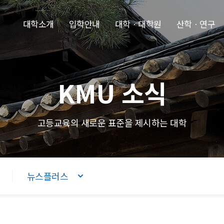
본문내용 바로가기
주메뉴 바로가기
푸터 바로가기
대학소개
입학안내
대학ㆍ대학원
산학ㆍ연구
KMU 소식
고등교육의 새로운 표준을 제시하는 대학
뉴스플러스