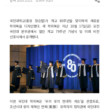
날짜
조회수
2025.10.21
3025
국민대학교(총장 정승렬)가 개교 80주년을 맞이하여 새로운
학위복을 디자인했다. 새 학위복은 지난 10월 17일(금) 오전
국민대 본부관에서 열린 개교 79주년 기념식 및 미래 비전
선포식에서 공개됐다.
이번 국민대 학위복은 ‘우리 옷의 현대적 계승’을 콘셉트로,
조선시대 왕의 제복인 면복(冕服) 유학자의 정자관에 국민대의