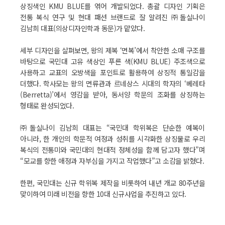
상징색인 KMU BLUE를 엮어 개발되었다. 총괄 디자인 기획은
전통 복식 연구 및 현대 패션 브랜드로 잘 알려진 ㈜돌실나이
김남희 대표(의상디자인학과 동문)가 맡았다.
세부 디자인을 살펴보면, 왕의 제복 ‘면복’에서 착안한 소매 구조를
바탕으로 국민대 고유 색상인 푸른 색(KMU BLUE) 주조색으로
사용하고 교표의 오방색을 포인트로 활용하여 상징적 통일감을
더했다. 학사모는 왕의 면류관과 르네상스 시대의 학자의 ‘베레타
(Berretta)’에서 영감을 받아, 동서양 학문의 조화를 상징하는
형태로 완성되었다.
㈜돌실나이 김남희 대표는 “국민대 학위복은 단순한 예복이
아니라, 한 개인의 학문적 여정과 성취를 시각화한 상징물로 우리
복식의 전통미와 국민대의 현대적 정체성을 함께 담고자 했다”며
“모교를 향한 애정과 자부심을 가지고 작업했다”고 소감을 밝혔다.
한편, 국민대는 신규 학위복 제작을 비롯하여 내년 개교 80주년을
맞이하여 미래 비전을 향한 10대 신규사업을 추진하고 있다.