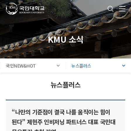
국민대학교
통합검색
본문내용 바로가기
주메뉴 바로가기
푸터 바로가기
KMU 소식
국민NEW&HOT
뉴스플러스
뉴스플러스
“나만의 기준점이 결국 나를 움직이는 힘이
된다” 제현주 인비저닝 파트너스 대표 국민대