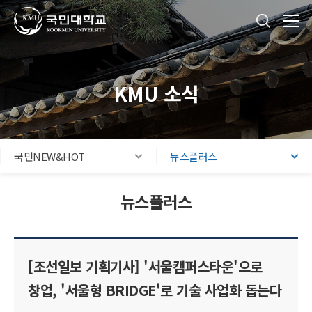
국민대학교
통합검색
본문내용 바로가기
주메뉴 바로가기
푸터 바로가기
KMU 소식
국민NEW&HOT
뉴스플러스
뉴스플러스
[조선일보 기획기사] '서울캠퍼스타운'으로
창업, '서울형 BRIDGE'로 기술 사업화 돕는다