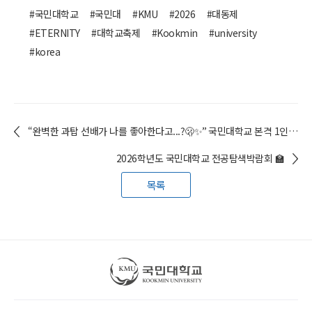
#국민대학교
#국민대
#KMU
#2026
#대동제
#ETERNITY
#대학교축제
#Kookmin
#university
#korea
“완벽한 과탑 선배가 나를 좋아한다고...?🫢✨” 국민대학교 본격 1인칭 캠퍼스 드라마!
2026학년도 국민대학교 전공탐색박람회 🏫
목록
국민대학교