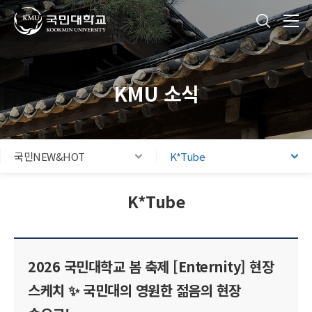
국민대학교
통합검색
본문내용 바로가기
주메뉴 바로가기
푸터 바로가기
KMU 소식
국민NEW&HOT
K*Tube
K*Tube
2026 국민대학교 봄 축제 [Enternity] 현장
스케치 ✨ 국민대의 영원한 젊음의 현장