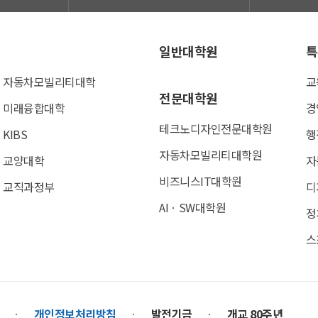
일반대학원
특
자동차모빌리티대학
교
전문대학원
미래융합대학
경
테크노디자인전문대학원
KIBS
행
자동차모빌리티대학원
교양대학
자
비즈니스IT대학원
교직과정부
디
AIㆍSW대학원
정
스
개인정보처리방침
발전기금
개교 80주년