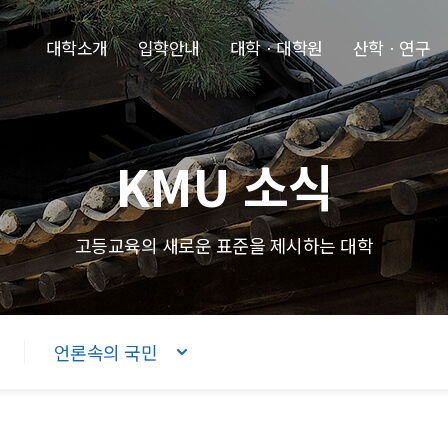
본문내용 바로가기
주메뉴 바로가기
푸터 바로가기
대학소개
입학안내
대학ㆍ대학원
산학ㆍ연구
KMU 소식
고등교육의 새로운 표준을 제시하는 대학
언론속의 국민