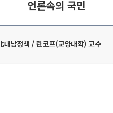
언론속의 국민
北대남정책 / 란코프(교양대학) 교수