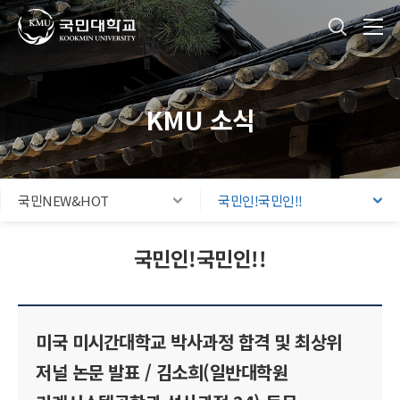
국민대학교
통합검색
본문내용 바로가기
주메뉴 바로가기
푸터 바로가기
KMU 소식
국민NEW&HOT
국민인!국민인!!
국민인!국민인!!
미국 미시간대학교 박사과정 합격 및 최상위
저널 논문 발표 / 김소희(일반대학원