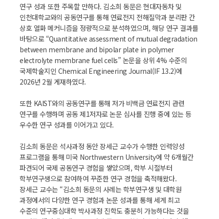
연구 성과 또한 주목할 만하다. 김소희 동문은 현대자동차 및
인천대학교와의 공동연구를 통해 연료전지 전해질막과 분리판 간
상호 열화 메커니즘을 정량적으로 분석하였으며, 해당 연구 결과를
바탕으로 “Quantitative assessment of mutual degradation
between membrane and bipolar plate in polymer
electrolyte membrane fuel cells” 논문을 상위 4% 수준의
국제학술지인 Chemical Engineering Journal(IF 13.2)에
2026년 2월 게재하였다.
또한 KAIST와의 공동연구를 통해 저가 비백금 연료전지 관련
연구를 수행하며 공동 제1저자로 논문 심사를 진행 중에 있는 등
우수한 연구 성과를 이어가고 있다.
김소희 동문은 석사과정 동안 장세근 교수가 수행한 인력양성
프로그램을 통해 미국 Northwestern University에 약 6개월간
파견되어 국제 공동연구 경험을 쌓았으며, 학부 시절부터
학부연구생으로 참여하여 꾸준한 연구 경험을 축적해왔다.
장세근 교수는 “김소희 동문의 사례는 학부연구생 및 대학원
과정에서의 다양한 연구 경험과 논문 성과를 통해 세계 최고
수준의 연구중심대학 박사과정 진학도 충분히 가능하다는 것을