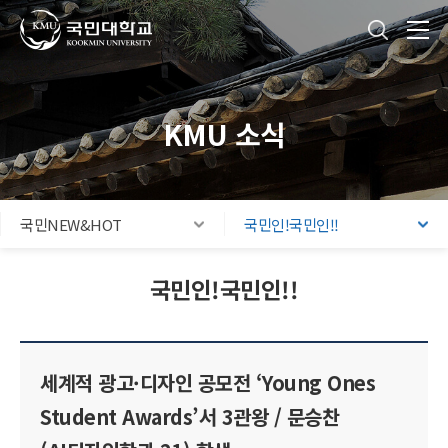
국민대학교
통합검색
본문내용 바로가기
주메뉴 바로가기
푸터 바로가기
KMU 소식
국민NEW&HOT
국민인!국민인!!
국민인!국민인!!
세계적 광고·디자인 공모전 ‘Young Ones
Student Awards’서 3관왕 / 문승찬