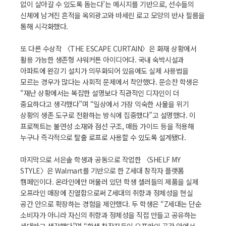
없이 살아갈 수 있도록 돕는다’는 메시지를 기반으로, 선수들의
신체에 남겨진 흔적을 옥외광고와 바세린 로고 모양의 반사 필름을
통해 시각화했다.
또 다른 수상작 〈THE ESCAPE CURTAIN〉은 화재 상황에서
활용 가능한 생존형 샤워커튼 아이디어다. 국내 숙박시설과
아파트에 완강기 설치가 의무화되어 있음에도 실제 사용법을
모르는 경우가 많다는 사회적 문제에서 착안했다. 문승찬 학생은
“재난 상황에서는 복잡한 설명보다 직관적인 디자인이 더
중요하다고 생각했다”며 “일상에서 가장 익숙한 사물을 위기
상황의 생존 도구로 전환하는 방식에 집중했다”고 설명했다. 이
프로젝트는 불연성 소재와 점선 구조, 매듭 가이드 등을 적용해
누구나 즉각적으로 탈출 로프로 사용할 수 있도록 설계됐다.
마지막으로 서은솔 학생과 공동으로 작업한 〈SHELF MY
STYLE〉은 Walmart를 기반으로 한 Z세대 창작자 플랫폼
캠페인이다. 온라인에만 머물러 있던 학생 셀러들의 제품을 실제
오프라인 매장에 진열함으로써 Z세대의 취향과 정체성을 현실
공간 안으로 확장하는 경험을 제안했다. 두 학생은 “Z세대는 단순
소비자가 아니라 자신의 취향과 정체성을 직접 만들고 공유하는