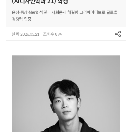
(AI디자인학과 21) 학생
은상·동상·Merit 석권… 사회문제 해결형 크리에이티브로 글로벌
경쟁력 입증
공유
날짜
조회수
2026.05.21
874