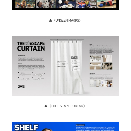
▲〈UNSEEN MARKS〉
▲〈THE ESCAPE CURTAIN〉