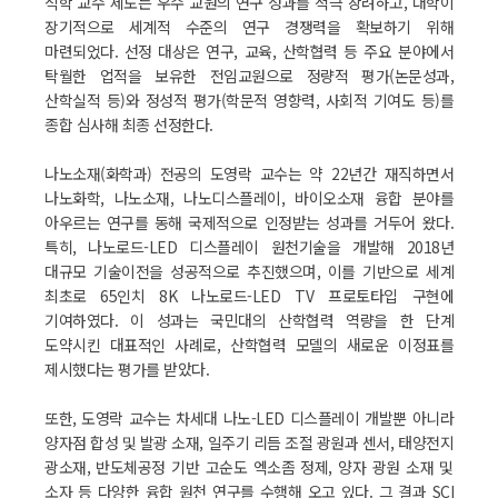
석학 교수 제도는 우수 교원의 연구 성과를 적극 장려하고, 대학이
장기적으로 세계적 수준의 연구 경쟁력을 확보하기 위해
마련되었다. 선정 대상은 연구, 교육, 산학협력 등 주요 분야에서
탁월한 업적을 보유한 전임교원으로 정량적 평가(논문성과,
산학실적 등)와 정성적 평가(학문적 영향력, 사회적 기여도 등)를
종합 심사해 최종 선정한다.
나노소재(화학과) 전공의 도영락 교수는 약 22년간 재직하면서
나노화학, 나노소재, 나노디스플레이, 바이오소재 융합 분야를
아우르는 연구를 동해 국제적으로 인정받는 성과를 거두어 왔다.
특히, 나노로드-LED 디스플레이 원천기술을 개발해 2018년
대규모 기술이전을 성공적으로 추진했으며, 이를 기반으로 세계
최초로 65인치 8K 나노로드-LED TV 프로토타입 구현에
기여하였다. 이 성과는 국민대의 산학협력 역량을 한 단계
도약시킨 대표적인 사례로, 산학협력 모델의 새로운 이정표를
제시했다는 평가를 받았다.
또한, 도영락 교수는 차세대 나노-LED 디스플레이 개발뿐 아니라
양자점 합성 및 발광 소재, 일주기 리듬 조절 광원과 센서, 태양전지
광소재, 반도체공정 기반 고순도 엑소좀 정제, 양자 광원 소재 및
소자 등 다양한 융합 원천 연구를 수행해 오고 있다. 그 결과 SCI