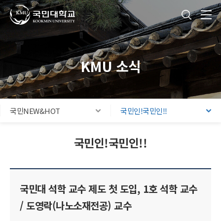
국민대학교
통합검색
본문내용 바로가기
주메뉴 바로가기
푸터 바로가기
KMU 소식
국민NEW&HOT
국민인!국민인!!
국민인!국민인!!
국민대 석학 교수 제도 첫 도입, 1호 석학 교수
/ 도영락(나노소재전공) 교수