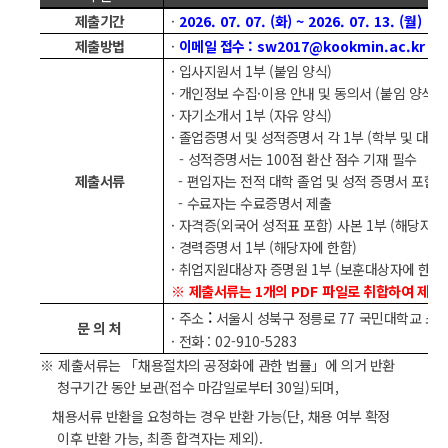
제출기간
·
2026. 07. 07. (
화
) ~ 2026. 07. 13. (
월
)
제출방법
·
이메일 접수
: sw2017@kookmin.ac.kr
·
입사지원서
1
부
(
붙임 양식
)
·
개인정보 수집
·
이용 안내 및 동의서
(
붙임 양식
)
·
자기소개서
1
부
(
자유 양식
)
·
졸업증명서 및 성적증명서 각
1
부
(
학부 및 대학
-
성적증명서는
100
점 환산 점수 기재 필수
제출서류
-
편입자는 전적 대학 졸업 및 성적 증명서 포함
-
수료자는 수료증명서 제출
·
자격증
(
외국어 성적표 포함
)
사본
1
부
(
해당자에
·
경력증명서
1
부
(
해당자에 한함
)
·
취업지원대상자 증명원
1
부
(
보훈대상자에 한함
※
제출서류는
1
개의
PDF
파일로 취합하여 제출
:
·
주소
서울시 성북구 정릉로
77
국민대학교 소
문 의 처
·
전화
: 02-910-5283
※
제출서류는
「
채용절차의 공정화에 관한 법률
」
에 의거 반환
청구기간 동안 보관
(
접수 마감일로부터
30
일
)
되며
,
채용서류 반환을 요청하는 경우 반환 가능
(
단
,
채용 여부 확정
이후 반환 가능
,
최종 합격자는 제외
).