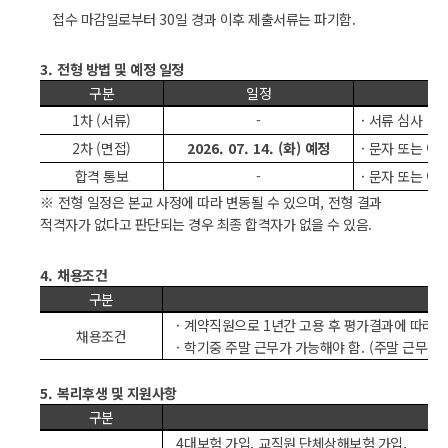
접수 마감일로부터
30
일 경과 이후 제출서류는 파기함
.
3.
전형 방법 및 예정 일정
구분
일정
1
차
(
서류
)
-
·
서류 심사
2
차
(
면접
)
2026. 07. 14. (
화
)
예정
·
문자 또는 이
합격 통보
-
·
문자 또는 이
※
전형 일정은 본교 사정에 따라 변동될 수 있으며
,
전형 결과
적격자가 없다고 판단되는 경우 최종 합격자가 없을 수 있음
.
4.
채용조건
구분
·
계약직원으로
1
년간 고용 후 평가결과에 따라
1
채용조건
·
학기중 주말 근무가 가능해야 함
. (
주말 근무는 
5.
복리후생 및 지원사항
구분
4
대보험 가입
,
교직원 단체상해보험 가입
,