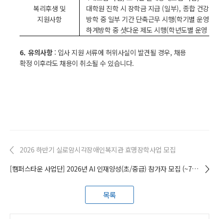
복리후생 및
대학원 진학 시 장학금 지급
(
일부
),
종합 건강검
지원사항
방학 중 일부 기간 단축근무 시행
(
학기별 운영 여
하계방학 중 셧다운 제도 시행
(
학년도별 운영 여
6.
유의사항
:
입사 지원 서류에 허위사실이 발견될 경우
,
채용
확정 이후라도 채용이 취소될 수 있습니다
.
2026 하반기 실로암시각장애인복지관 효명장학사업 모집
[캠퍼스타운 사업단] 2026년 AI 인재양성(초/중급) 참가자 모집 (~7월 14일 23시까지)
목록