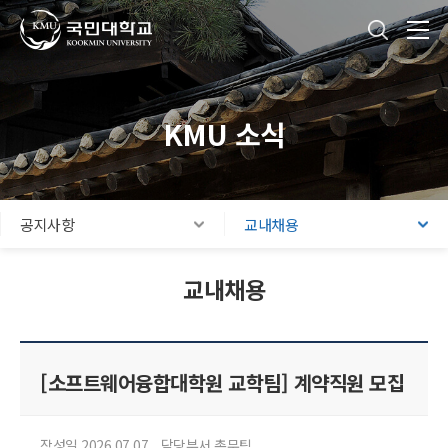
국민대학교
통합검색
본문내용 바로가기
주메뉴 바로가기
푸터 바로가기
KMU 소식
공지사항
교내채용
교내채용
[소프트웨어융합대학원 교학팀] 계약직원 모집
작성일 2026.07.07
담당부서 총무팀