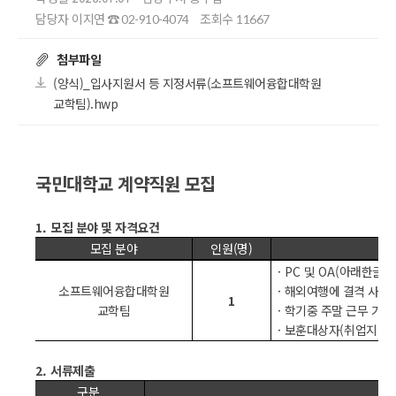
담당자 이지연
조회수
☎ 02-910-4074
11667
첨부파일
(양식)_입사지원서 등 지정서류(소프트웨어융합대학원
교학팀).hwp
국민대학교 계약직원 모집
1.
모집 분야 및 자격요건
모집 분야
인원
(
명
)
·
PC
및
OA(
아래한글
, 
소프트웨어융합대학원
·
해외여행에 결격 사유가
1
교학팀
·
학기중 주말 근무 가능
·
보훈대상자
(
취업지원
2.
서류제출
구분