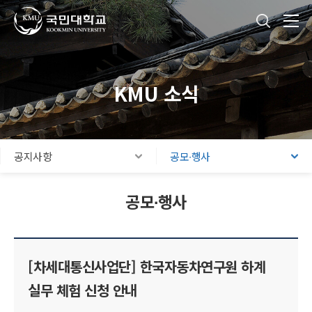
국민대학교
통합검색
본문내용 바로가기
주메뉴 바로가기
푸터 바로가기
KMU 소식
공지사항
공모∙행사
공모∙행사
[차세대통신사업단] 한국자동차연구원 하계
실무 체험 신청 안내