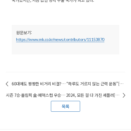
국가였지만, 지금 값싼 병력 수출 국가가 되고 있다.
원문보기:
https://www.mk.co.kr/news/contributors/11153870
60대에도 짱짱한 비거리 비결?… “하루도 거르지 않는 근력 운동”[최우열의 네버 업-네버 인] / 최우열(스포츠교육학과) 겸임교수
시즌 7승·올림픽 金·페덱스컵 우승… 2024, 모든 걸 다 가진 셰플러[최우열의 네버 업-네버 인] / 최우열(스포츠교육학과) 겸임교수
목록