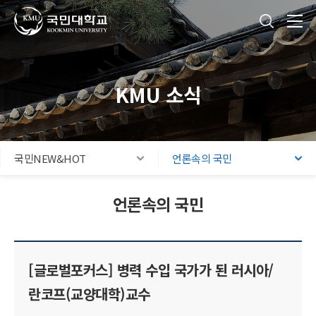
국민대학교
통합검색
본문내용 바로가기
주메뉴 바로가기
푸터 바로가기
KMU 소식
국민NEW&HOT
언론속의 국민
언론속의 국민
[글로벌포커스] 병력 수입 국가가 된 러시아/
란코프(교양대학)교수