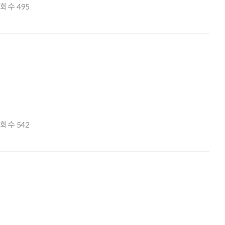
조회수
495
조회수
542