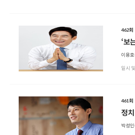
462회
‘보
이용호(
일시 및 기
461회
정치
박성민