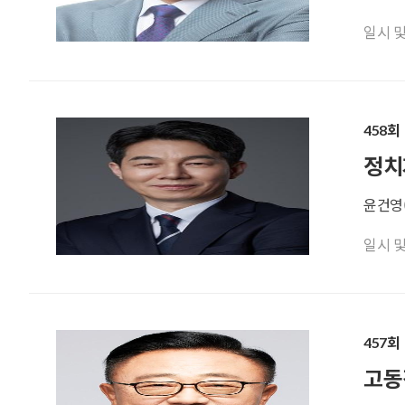
일시 및 기
458회
정치
윤건영
일시 및 기
457회
고동