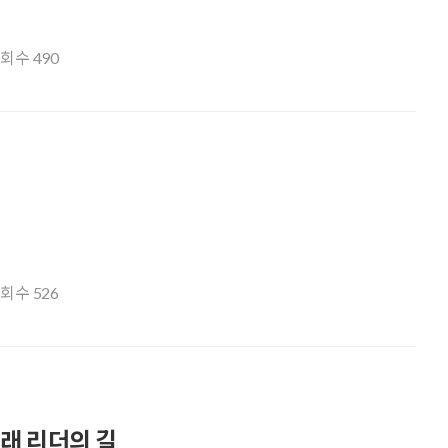
조회수
490
조회수
526
미래 리더의 길