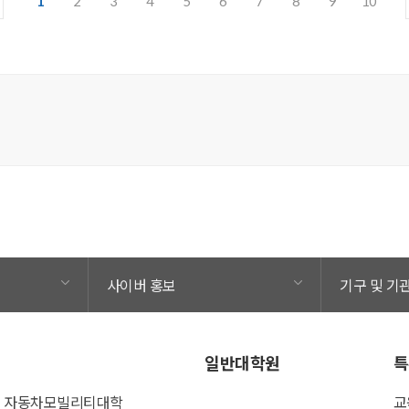
1
2
3
4
5
6
7
8
9
10
사이버 홍보
기구 및 기
일반대학원
특
자동차모빌리티대학
교