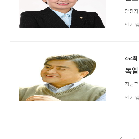
양향자(
일시 및 기
454회
독일
정범구
일시 및 기