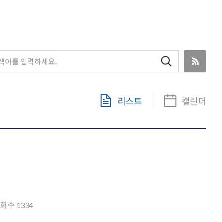
RSS
검색
리스트
캘린더
조회수
1334