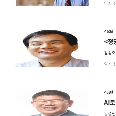
일시 및 기
460회
<정
김성호(
일시 및 기
459회
AI
김경진(