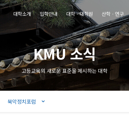
본문내용 바로가기
주메뉴 바로가기
푸터 바로가기
대학소개
입학안내
대학ㆍ대학원
산학ㆍ연구
KMU 소식
고등교육의 새로운 표준을 제시하는 대학
북악정치포럼