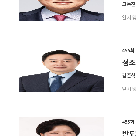
고동진(
일시 및 기
456회
정조
김준혁
일시 및 기
455회
반도