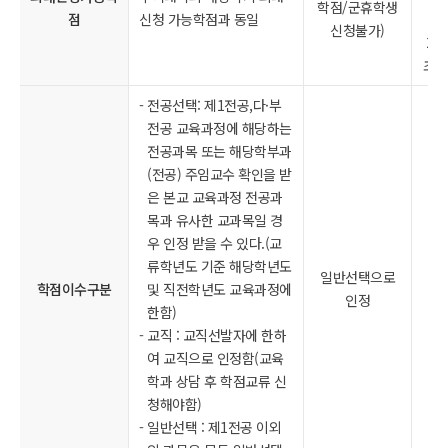
학점/군휴학생
점
신청 가능학점과 동일
필
신청불가)
2분
초과
전공선택: 제1전공,다·부
전공 교육과정에 해당하는
전공과목 또는 해당학부과
(전공) 주임교수 확인을 받
은 본교 교육과정 전공과
목과 유사한 교과목일 경
우 인정 받을 수 있다.(교
류학년도 기준 해당학년도
일반선택으로
학점이수구분
및 직전학년도 교육과정에
인정
한함)
교직 : 교직선발자에 한하
여 교직으로 인정함(교육
학과 상담 후 학점교류 신
청해야함)
일반선택 : 제1전공 이외