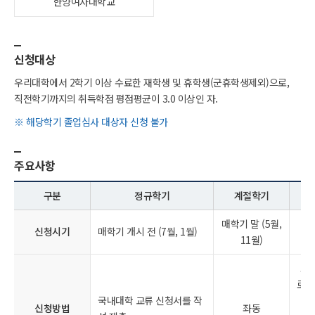
한양여자대학교
신청대상
우리대학에서 2학기 이상 수료한 재학생 및 휴학생(군휴학생제외)으로,
직전학기까지의 취득학점 평점평균이 3.0 이상인 자.
※ 해당학기 졸업심사 대상자 신청 불가
주요사항
구분
정규학기
계절학기
매학기 말 (5월,
학
신청시기
매학기 개시 전 (7월, 1월)
11월)
포털
로그
국내대학 교류 신청서를 작
학
신청방법
좌동