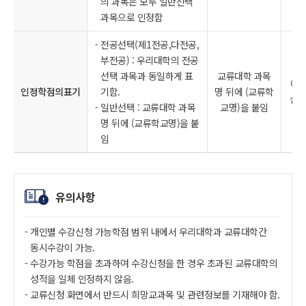
의 과목은 모두 일반선택
과목으로 인정함
전공선택(제1전공,다전공,
부전공) : 우리대학의 전공
선택 과목과 동일하게 표
교류대학 과목
예)
인정학점의표기
기함.
명 뒤에 (교류학
심리
일반선택 : 교류대학 과목
교명)을 붙임
명 뒤에 (교류학교명)을 붙
임
유의사항
개인별 수강신청 가능학점 범위 내에서 우리대학과 교류대학간
동시수강이 가능.
수강가능 학점을 초과하여 수강신청을 한 경우 초과된 교류대학의
성적을 일체 인정하지 않음.
교류신청 화면에서 반드시 희망교과목 및 관련정보를 기재해야 함.