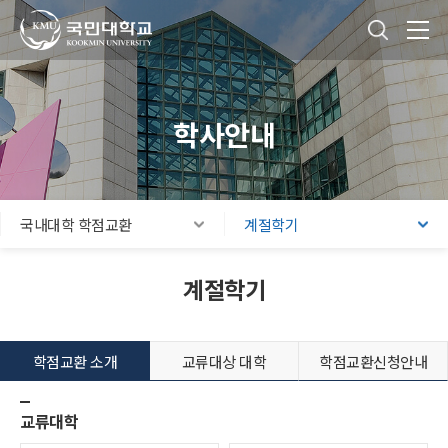
국민대학교
통합검색
본문내용 바로가기
주메뉴 바로가기
푸터 바로가기
학사안내
국내대학 학점교환
계절학기
계절학기
학점교환 소개
교류대상 대학
학점교환신청안내
교류대학