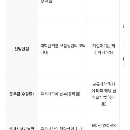
성 제출
학적
내
단,
해
목 
대학단위별 모집정원의 3%
계절학기는 제
적절
선발인원
이내
한하지 않음
등
로 
류 
할
교류대학 절차
에 따라 해당 금
등록금(수강료)
우리대학에 납부(등록금)
액을 납부(수강
료)
국
서 
6학점(휴학생3
최대신청가능학
우리대학의 해당학기 최대
학