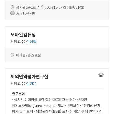
공학관1층1호실
02-915-5793 (내선: 5142)
02-910-4718
모바일컴퓨팅
담당교수:
김상철
미래관7층27호실
연구실
체외면역평가연구실
홈페이지
담당교수:
김성은
연구분야
- 실시간 이미징을 통한 항암치료제 효능 평가 - 3차원
체외모사체(organ-on-a-chip) 개발 - 바이오신약 전임상 단계
평가 및 피드백 - 뇌혈관장벽(BBB) 모사 칩 개발 및 뇌 면역 기전