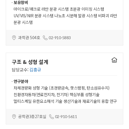
보유장비
마이크로/매크로 라만 분광 시스템 초분광 이미징 시스템
UV/VIS/NIR 분광 시스템 나노초 시분해 발광 시스템 비파괴 라만
분광 시스템
과학관 504호
02-910-5883
연구실
구조 & 성형 설계
홈페이지
담당교수:
김흥규
연구분야
차체경량화 성형 기술 (초경량금속, 핫스탬핑, 탄소섬유수지)
친환경자동차(연료전지차, 전기차) 핵심부품 성형기술
멀티스케일 유한요소해석 기술 생산기술과 재료기술의 융합 연구
공학관3층27호실
02-910-5611