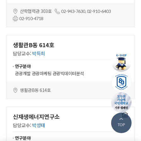
산학협력관 303호
02-943-7630, 02-910-6403
02-910-4718
생활관B동 614호
담당교수:
박득희
연구분야
관광개발 관광마케팅 관광빅데이터분석
생활관B동 614호
연구실
신재생에너지연구소
홈페이지
TOP
담당교수:
박성태
연구분야