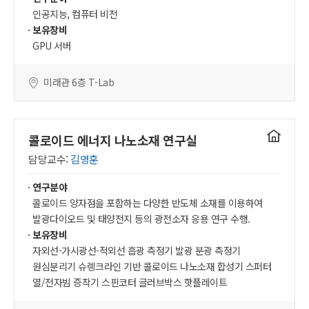
인공지능, 컴퓨터 비전
보유장비
GPU 서버
미래관 6층 T-Lab
연구실
콜로이드 에너지 나노소재 연구실
홈페이지
담당교수:
김영훈
연구분야
콜로이드 양자점을 포함하는 다양한 반도체 소재를 이용하여
발광다이오드 및 태양전지 등의 광전소자 응용 연구 수행.
보유장비
자외선-가시광선-적외선 흡광 측정기 발광 분광 측정기
원심분리기 슈렝크라인 기반 콜로이드 나노소재 합성기 스퍼터
열/전자빔 증착기 스핀코터 글러브박스 핫플레이트