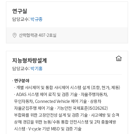
연구실
담당교수:
박규종
산학협력관 407-2호실
연구실
지능형차량설계
홈페이지
담당교수:
박기홍
연구분야
· 개별 샤시제어 및 통합 샤시제어 시스템 설계 (조향, 현가, 제동)
· ADAS 시스템 제어 로직 및 검증 기술 · 자율주행자동차,
무인자동차, Connected Vehicle 제어 기술 · 상용차
자율군집주행 제어 기술 · 기능안전 국제표준(ISO26262)
부합화를 위한 고장안전성 설계 및 검증 기술 · 사고예방 및 승객
상해 경감을 위한 능동/수동 통합 안전시스템 및 2차 충돌예방
시스템 · V-cycle 기반 MBD 및 검증 기술