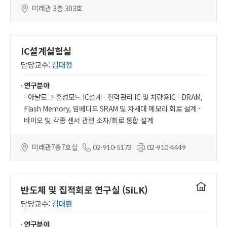
미래관 3층 303호
IC설계실험실
담당교수:
김대정
연구분야
- 아날로그-혼성모드 IC설계 - 전력관리 IC 및 차량용IC - DRAM,
Flash Memory, 임베디드 SRAM 및 차세대 메모리 회로 설계 -
바이오 및 각종 센서 관련 소자/회로 통합 설계
미래관7층7호실
02-910-5173
02-910-4449
연구실
반도체 및 집적회로 연구실 (SiLK)
홈페이지
담당교수:
김대환
연구분야