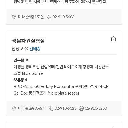
전방향 안전 서명, 브로드캐스트 암호화에 대해서 연구한다.
미래관5층1호실
02-910-5606
연구실
생물자원실험실
홈페이지
담당교수:
김태종
연구분야
미생물 생리조절 산림유래 천연 바이오소재 항생제 내성균주
조절 Microbiome
보유장비
HPLC-Mass GC Rotary Evaporator 광학현미경 RT-PCR
Gel-Doc 동결건조기 Microplate reader
미래관2층36호실
02-910-5128
02-910-5250