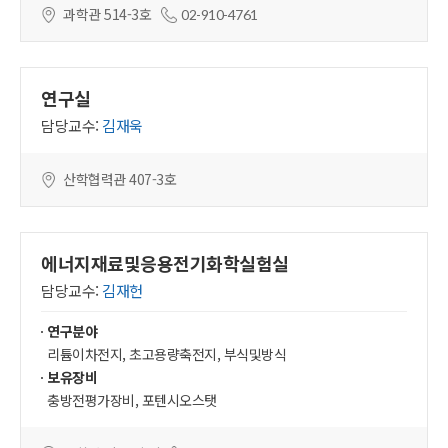
과학관 514-3호
02-910-4761
연구실
담당교수:
김재욱
산학협력관 407-3호
에너지재료및응용전기화학실험실
담당교수:
김재헌
연구분야
리튬이차전지, 초고용량축전지, 부식및방식
보유장비
충방전평가장비, 포텐시오스탯