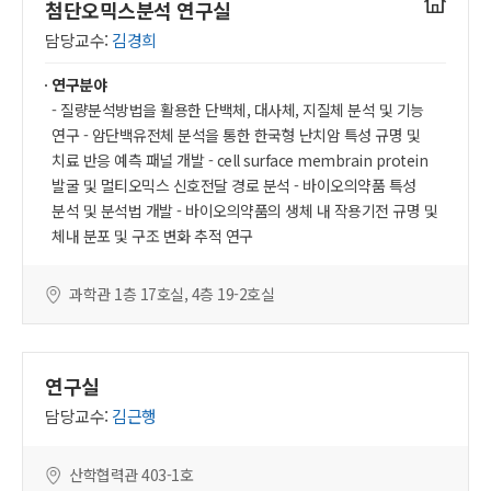
연구실
첨단오믹스분석 연구실
홈페이지
담당교수:
김경희
연구분야
- 질량분석방법을 활용한 단백체, 대사체, 지질체 분석 및 기능
연구 - 암단백유전체 분석을 통한 한국형 난치암 특성 규명 및
치료 반응 예측 패널 개발 - cell surface membrain protein
발굴 및 멀티오믹스 신호전달 경로 분석 - 바이오의약품 특성
분석 및 분석법 개발 - 바이오의약품의 생체 내 작용기전 규명 및
체내 분포 및 구조 변화 추적 연구
과학관 1층 17호실, 4층 19-2호실
연구실
담당교수:
김근행
산학협력관 403-1호