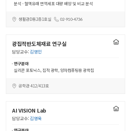
분석 - 혈액유래 면역세포 대량 배양 및 비교 분석
생활관D동2층1호실
02-910-4736
연구실
광집적반도체재료 연구실
홈페이지
담당교수:
김영민
연구분야
실리콘 포토닉스, 집적 광학, 양자컴퓨팅용 광학칩
공학관 412/413호
연구실
AI VISION Lab
홈페이지
담당교수:
김영욱
연구분야