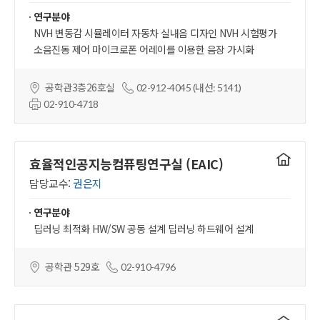
연구분야
NVH 변동감 시뮬레이터 자동차 실내음 디자인 NVH 시험평가
소음진동 제어 마이크로폰 어레이를 이용한 음장 가시화
공학관3층26호실
02-912-4045 (내선: 5141)
02-910-4718
연구실
효율적인공지능컴퓨팅연구실 (EAIC)
홈페이지
담당교수:
권은지
연구분야
딥러닝 최적화 HW/SW 공동 설계 딥러닝 하드웨어 설계
공학관 529호
02-910-4796