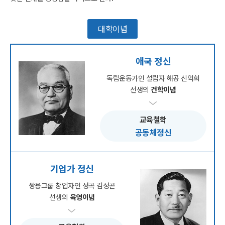
대학이념
애국 정신
독립운동가인 설립자 해공 신익희
선생의
건학이념
교육철학
공동체정신
기업가 정신
쌍용그룹 창업자인 성곡 김성곤
선생의
육영이념