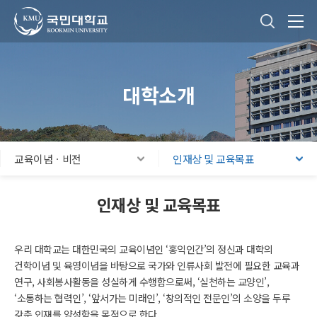
국민대학교
통합검색
본문내용 바로가기
주메뉴 바로가기
푸터 바로가기
대학소개
교육이념ㆍ비전
인재상 및 교육목표
인재상 및 교육목표
우리 대학교는 대한민국의 교육이념인 ‘홍익인간’의 정신과 대학의
건학이념 및 육영이념을 바탕으로 국가와 인류사회 발전에 필요한 교육과
연구, 사회봉사활동을 성실하게 수행함으로써, ‘실천하는 교양인’,
‘소통하는 협력인’, ‘앞서가는 미래인’, ‘창의적인 전문인’의 소양을 두루
갖춘 인재를 양성함을 목적으로 한다.