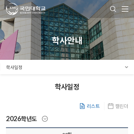
국민대학교
통합검색
본문내용 바로가기
주메뉴 바로가기
푸터 바로가기
학사안내
학사일정
학사일정
리스트
캘린더
학년도
2026