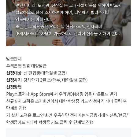
뿐만 아니라, 도서관, 전산실 등 교내시설 이용을 위하여 반드시
필요하므로 항상 소지하여야 하며, 타인에게 빌려주거나
양도해서는 아니된다.
또한 본교 학생증은 우리은행 현금카드 및 전자화폐
(K캐시카드)로 사용이 가능하므로 관리에 신중을 기해야 한다.
발급안내
우리은행 일괄 대량발급
신청대상
: 신·편입생(대학원생 포함)
신청시기
: 당해학기 3월 초(학부, 대학원생 포함)
신청방법
Play스토어나 App Store에서 우리WON뱅킹 앱을 다운로드 받기
신규설치 고객은 초기화면에서 대학 학생증 카드 신청하기 배너 클릭 후
단계별 진행
기 설치 고객은 로그인 화면 우측하단 전체메뉴 > 금융거래 > 신용/현금/
학생증카드 > 대학 학생증 카드 클릭 후 단계별 진행