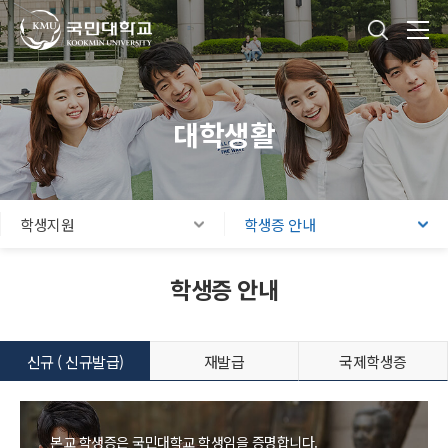
국민대학교
통합검색
본문내용 바로가기
주메뉴 바로가기
푸터 바로가기
대학생활
학생지원
학생증 안내
학생증 안내
신규 ( 신규발급)
재발급
국제학생증
본교 학생증은 국민대학교 학생임을 증명합니다.