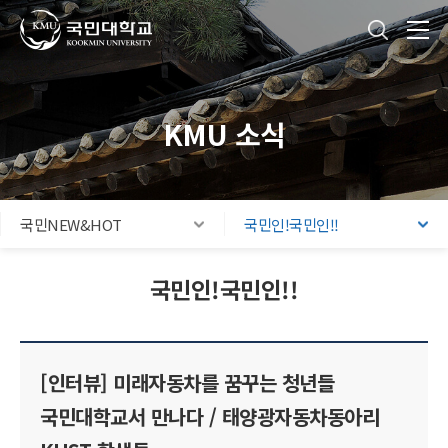
국민대학교
통합검색
본문내용 바로가기
주메뉴 바로가기
푸터 바로가기
KMU 소식
국민NEW&HOT
국민인!국민인!!
국민인!국민인!!
[인터뷰] 미래자동차를 꿈꾸는 청년들
국민대학교서 만나다 / 태양광자동차동아리