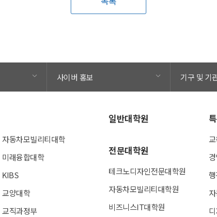
목록
사이버 홍보
기구 및 기
일반대학원
특
자동차모빌리티대학
교
전문대학원
미래융합대학
경
테크노디자인전문대학원
KIBS
행
자동차모빌리티대학원
교양대학
자
비즈니스IT대학원
교직과정부
디