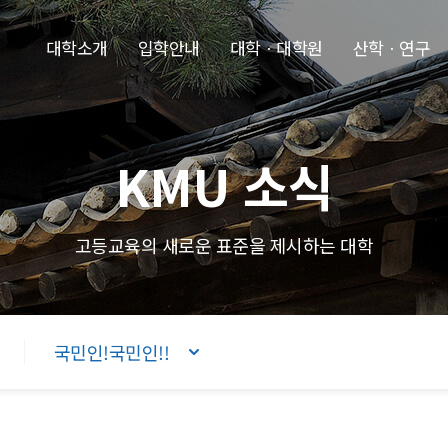
본문내용 바로가기
주메뉴 바로가기
푸터 바로가기
대학소개
입학안내
대학ㆍ대학원
산학ㆍ연구
KMU 소식
고등교육의 새로운 표준을 제시하는 대학
국민인!국민인!!