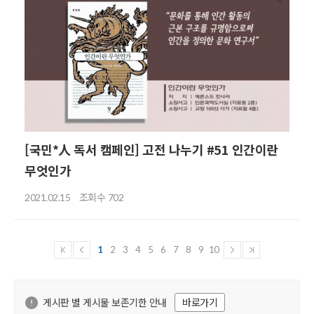
[국민*人 독서 캠페인] 고전 나누기 #51 인간이란
무엇인가
조회수
2021.02.15
702
1
2
3
4
5
6
7
8
9
10
게시판 별 게시물 보존기한 안내
바로가기