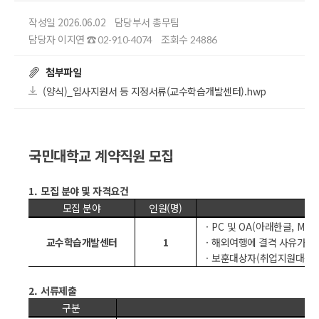
작성일 2026.06.02
담당부서 총무팀
담당자 이지연
조회수
☎ 02-910-4074
24886
첨부파일
(양식)_입사지원서 등 지정서류(교수학습개발센터).hwp
국민대학교 계약직원 모집
1.
모집 분야 및 자격요건
모집 분야
인원
(
명
)
·
PC
및
OA(
아래한글
, MS
교수학습개발센터
1
·
해외여행에 결격 사유가 없
·
보훈대상자
(
취업지원대상자
2.
서류제출
구분