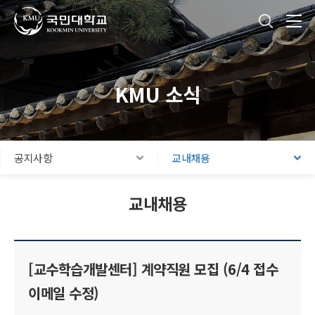
국민대학교
통합검색
본문내용 바로가기
주메뉴 바로가기
푸터 바로가기
KMU 소식
공지사항
교내채용
교내채용
[교수학습개발센터] 계약직원 모집 (6/4 접수
이메일 수정)