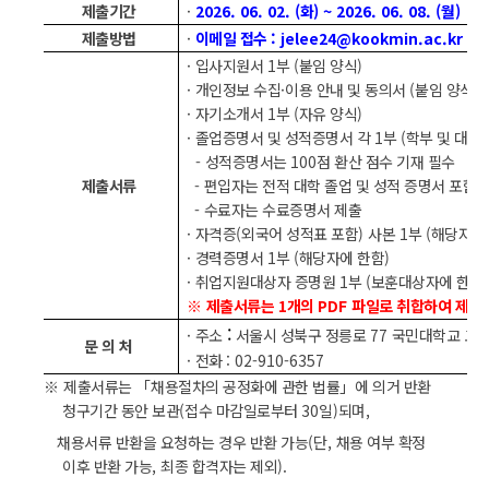
제출기간
·
2026. 06. 02. (
화
) ~ 2026. 06. 08. (
월
)
제출방법
·
이메일 접수
: jelee24@kookmin.ac.kr
·
입사지원서
1
부
(
붙임 양식
)
·
개인정보 수집
·
이용 안내 및 동의서
(
붙임 양식
)
·
자기소개서
1
부
(
자유 양식
)
·
졸업증명서 및 성적증명서 각
1
부
(
학부 및 대학
-
성적증명서는
100
점 환산 점수 기재 필수
제출서류
-
편입자는 전적 대학 졸업 및 성적 증명서 포함
-
수료자는 수료증명서 제출
·
자격증
(
외국어 성적표 포함
)
사본
1
부
(
해당자에
·
경력증명서
1
부
(
해당자에 한함
)
·
취업지원대상자 증명원
1
부
(
보훈대상자에 한함
※
제출서류는
1
개의
PDF
파일로 취합하여 제출
:
·
주소
서울시 성북구 정릉로
77
국민대학교 교
문 의 처
·
전화
: 02-910-6357
※
제출서류는
「
채용절차의 공정화에 관한 법률
」
에 의거 반환
청구기간 동안 보관
(
접수 마감일로부터
30
일
)
되며
,
채용서류 반환을 요청하는 경우 반환 가능
(
단
,
채용 여부 확정
이후 반환 가능
,
최종 합격자는 제외
).