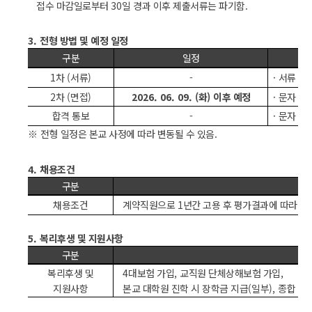
접수 마감일로부터
30
일 경과 이후 제출서류는 파기함
.
3.
전형 방법 및 예정 일정
구분
일정
1
차
(
서류
)
-
·
서류 심
2
차
(
면접
)
2026. 06. 09. (
화
)
이후 예정
·
문자 또
합격 통보
-
·
문자 또
※
전형 일정은 본교 사정에 따라 변동될 수 있음
.
4.
채용조건
구분
채용조건
계약직원으로
1
년간 고용 후 평가결과에 따라
1
5.
복리후생 및 지원사항
구분
복리후생 및
4
대보험 가입
,
교직원 단체상해보험 가입
,
지원사항
본교 대학원 진학 시 장학금 지급
(
일부
),
종합 건