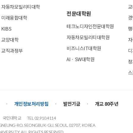
자동차모빌리티대학
교
전문대학원
미래융합대학
경
테크노디자인전문대학원
KIBS
행
자동차모빌리티대학원
교양대학
자
비즈니스IT대학원
교직과정부
디
AIㆍSW대학원
정
스
개인정보처리방침
발전기금
개교 80주년
국민대학교
TEL 02.910.4114
GNEUNG-RO, SEONGBUK-GU, SEOUL, 02707, KOREA
VERSITY. ALL RIGHTS RESERVED.