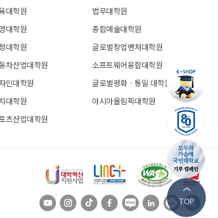
육대학원
법무대학원
영대학원
종합예술대학원
정대학원
글로벌창업벤처대학원
동차산업대학원
소프트웨어융합대학원
자인대학원
글로벌평화ㆍ통일 대학원
치대학원
아시아올림픽대학원
포츠산업대학원
유튜브
인스타
틱톡
페이스북
블로그
링크드인
카페
트위
TOP