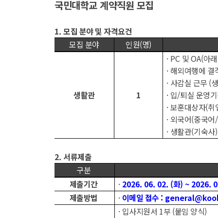
국민대학교 계약직원 모집
1.
모집 분야 및 자격요건
모집 분야
인원
(
명
)
·
PC
및
OA(
아래
·
해외여행에 결격
·
사감실 근무
(
생
생활관
1
·
입
/
퇴실 운영기
·
보훈대상자
(
취
·
외국어
(
중국어
/
·
생활관
(
기숙사
2.
서류제출
구분
제출기간
·
2026. 06. 02. (
화
) ~ 2026. 0
제출방법
·
이메일 접수
: general@koo
·
입사지원서
1
부
(
붙임 양식
)