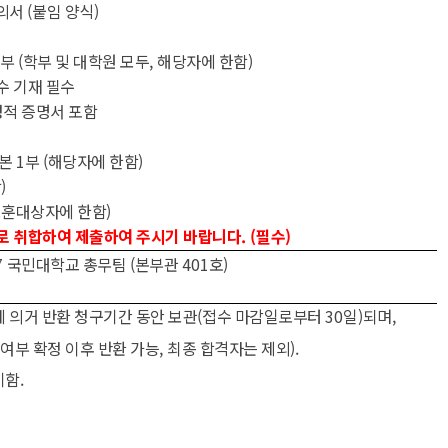
동의서
(
붙임 양식
)
부
(
학부 및 대학원 모두
,
해당자에 한함
)
수 기재 필수
성적 증명서 포함
본
1
부
(
해당자에 한함
)
함
)
훈대상자에 한함
)
로 취합하여 제출하여 주시기 바랍니다
. (
필수
)
7
국민대학교 총무팀
(
본부관
401
호
)
에 의거 반환 청구기간 동안 보관
(
접수 마감일로부터
30
일
)
되며
,
 여부 확정 이후 반환 가능
,
최종 합격자는 제외
).
기함
.