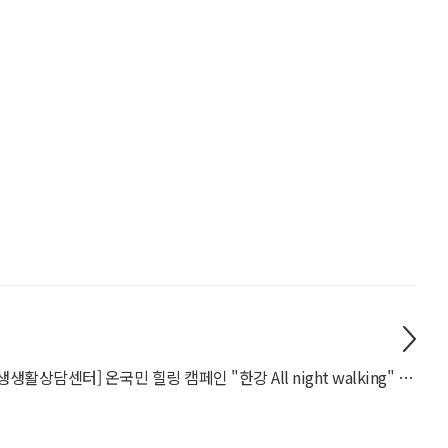
[학생생활상담센터] 온국민 힐링 캠페인 "한강 All night walking" 참가자 모집(~6/19)