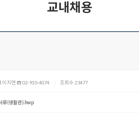
교내채용
 이지연
조회수
☎ 02-910-4074
23477
류(생활관).hwp