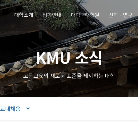
본문내용 바로가기
주메뉴 바로가기
푸터 바로가기
대학소개
입학안내
대학ㆍ대학원
산학ㆍ연구
KMU 소식
고등교육의 새로운 표준을 제시하는 대학
교내채용