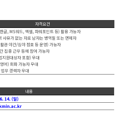
자격요건
한글
, MS
워드
,
엑셀
,
파워포인트 등
)
활용 가능자
 사유가 없는 자로 남자는 병역필 또는 면제자
활관 야간
/
심야 점호 등 운영
)
가능자
간 집중 근무 등에 참여 가능자
업지원대상자 포함
)
우대
영어
)
회화 가능자 우대
)
업무 경력자 우대
내용
6. 14. (
일
)
kmin.ac.kr