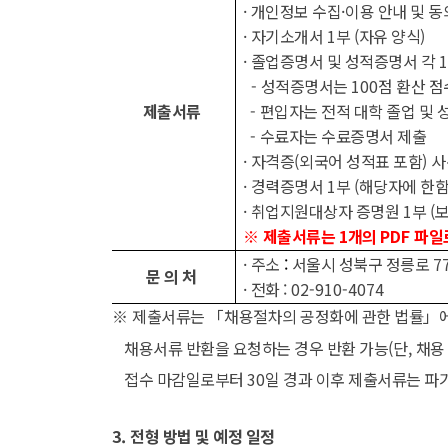
·
개인정보 수집
·
이용 안내 및 
·
자기소개서
1
부
(
자유 양식
)
·
졸업증명서 및 성적증명서 각
1
-
성적증명서는
100
점 환산 점
제출서류
-
편입자는 전적 대학 졸업 및 
-
수료자는 수료증명서 제출
·
자격증
(
외국어 성적표 포함
)
사
·
경력증명서
1
부
(
해당자에 한
·
취업지원대상자 증명원
1
부
(
보
※
제출서류는
1
개의
PDF
파일
·
주소
:
서울시 성북구 정릉로
7
문 의 처
·
전화
: 02-910-4074
※
제출서류는
「
채용절차의 공정화에 관한 법률
」
채용서류 반환을 요청하는 경우 반환 가능
(
단
,
채용
접수 마감일로부터
30
일 경과 이후 제출서류는 파
3.
전형 방법 및 예정 일정