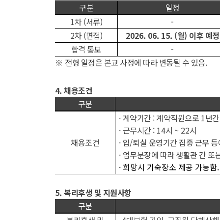
구분
일정
1
차
(
서류
)
-
2
차
(
면접
)
2026. 06. 15. (
월
)
이후 예정
합격 통보
-
※
전형 일정은 본교 사정에 따라 변동될 수 있음
.
4.
채용조건
구분
·
계약기간
:
계약직원으로
1
년간
·
근무시간
: 14
시
~ 22
시
채용조건
·
입
/
퇴실 운영기간 집중 근무 등
·
업무분장에 따라 생활관 간 또는
·
희망시 기숙장소 제공 가능함.
5.
복리후생 및 지원사항
구분
복리후생 및
4
대보험 가입
,
교직원 단체상해