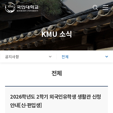
국민대학교
통합검색
본문내용 바로가기
주메뉴 바로가기
푸터 바로가기
KMU 소식
공지사항
전체
전체
2026학년도 2학기 외국인유학생 생활관 신청
안내[신·편입생]