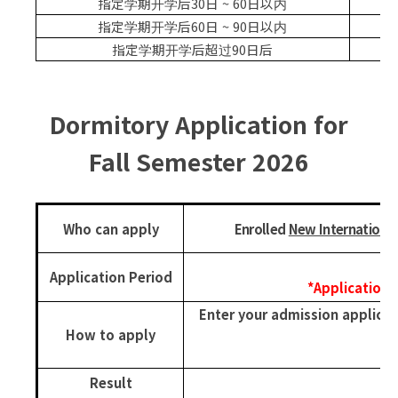
指定学期开学后
30
日
~ 60
日以内
指定学期开学后
60
日
~ 90
日以内
指定学期开学后超过
90
日后
Dormitory Application for
Fall Semester 2026
Who can apply
Enrolled
New Internationa
Application Period
*Applications
Enter your admission applicat
How to apply
Result