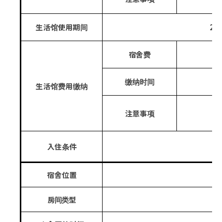
生活馆使用期间
202
宿舍费
缴纳时间
生活馆费用缴纳
注意事项
入住条件
宿舍位置
房间类型