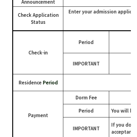
Announcement
Enter your admission applicat
Check Application
Status
Period
Check-in
IMPORTANT
Residence
Period
2
Dorm Fee
Period
You will be
Payment
If you don’
IMPORTANT
acceptance