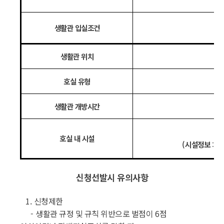
생활관 입실조건
생활관 위치
호실 유형
생활관 개방시간
호실 내 시설
(
시설정보
생
:
신청선발시 유의사항
1.
신청제한
-
생활관 규정 및 규칙 위반으로 벌점이
6
점