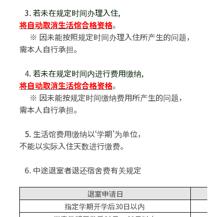
3.
若未在规定时间办理入住
,
将自动取消生活馆合格资格
。
※
因未能按照规定时间办理入住所产生的问题
，
需本人自行承担
。
4
.
若未在规定时间内进行费用缴纳
,
将自动取消生活馆合格资格
。
※
因未能按规定时间缴纳费用所产生的问题
，
需本人自行承担
。
5.
生活馆费用缴纳以
‘
学期
’
为单位
，
不能以实际入住天数进行缴费
。
6.
中途退室者退还宿舍费有关规定
退室申请日
指定学期开学后
30
日以内