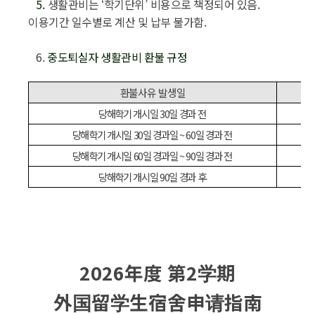
5.
생활관비는
‘
학기단위
’
비용으로 책정되어 있음
.
이용기간 일수별로 계산 및 납부 불가함
.
6.
중도퇴실자 생활관비 환불 규정
환불사유 발생일
당해학기 개시일
30
일 경과 전
당해학기 개시일
30
일 경과일
~ 60
일 경과 전
당해학기 개시일
60
일 경과일
~ 90
일 경과 전
당해학기 개시일
90
일 경과 후
2026
年度
第
2
学期
外国留学生宿舍申请指南