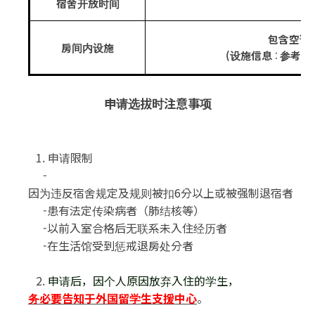
宿舍开放时间
包含空调
房间内设施
(
设施信息
参考生
:
申请选拔时注意事项
1.
申请限制
-
因为违反宿舍规定及规则被扣
6
分以上或被强制退宿者
-
患有法定传染病者
（
肺结核等
）
-
以前入室合格后无联系未入住经历者
-
在生活馆受到惩戒退房处分者
2.
申请后
，
因个人原因放弃入住的学生
，
务必要告知于外国留学生支援中心
。