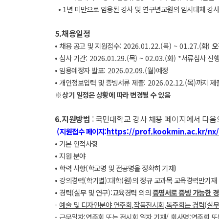
⦁
1
년 미만으로 임용된 강사 및 연구년교원의 임시대체 강사
5.
채용일정
⦁
채용 공고 및 지원접수
: 2026.01.22.(
목
) ~ 01.27.(
화
)
오
⦁
심사 기간
: 2026.01.29.(
목
) ~ 02.03.(
화
) *
서류심사 진행
⦁
임용예정자 발표
: 2026.02.09.(
월
)
예정
⦁
개인정보입력 및 증빙서류 제출
: 2026.02.12.(
목
)
까지 제
※
상기 일정은 상황에 따라 변경될 수 있음
6.
지원방법
:
국민대학교 강사 채용 페이지에서 다음의
(
지원접수 페이지
:
https://prof.kookmin.ac.kr/nx/
⦁
기본 인적사항
⦁
지원 분야
⦁
학력 사항
(
학교명 및 전공명을 정확히 기재
)
⦁
강의경력
(
학기별
):
대학
(
원
)
의 정규 교과목 교육경력만기재
⦁
경력
(
실무 및 연구
):
교육경력 외의
증명서로 증빙 가능한 
-
예술 및 디자인분야 연주회
,
작품전시회
,
독주회는 경력
(
실무
-
근무일자
:
연주회 또는 전시회 일자 기재
/
회사명
:
연주회 또