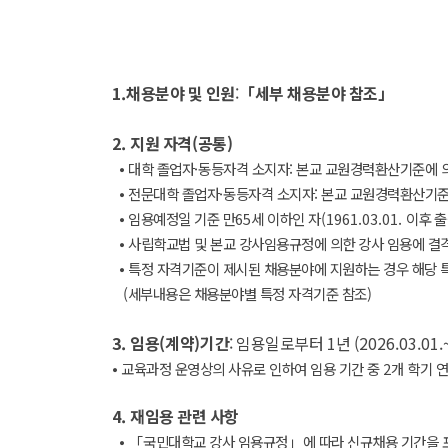
1.
채용분야 및 인원
:
「
세부 채용분야 참조
」
2.
지원 자격
(
공통
)
⦁
대학 졸업자
·
동등자격 소지자: 본교 교원경력환산기준에 
⦁
전문대학 졸업자
·
동등자격 소지자: 본교 교원경력환산기준
⦁
임용예정일 기준 만
65
세 이하인 자
(1961.03.01.
이후 
⦁
사립학교법 및 본교 강사임용규정에 의한 강사 임용에 결
⦁
특정 자격기준이 제시된 채용분야에 지원하는 경우 해당 
(
세부내용은 채용분야별 특정 자격기준 참조
)
3.
임용
(
계약
)
기간
: 임용일로부터
1
년
(2026.03.01.
⦁
교육과정 운영상의 사유로 인하여 임용 기간 중
2
개 학기 
4.
재임용 관련 사항
⦁ 「
국민대학교 강사 임용규정
」
에 따라 신규채용 기간을