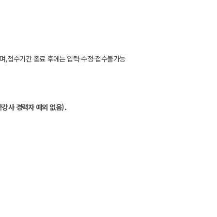
되며
,
접수기간 종료 후에는 입력
·
수정
·
접수불가능
간강사 경력자 예외 없음
).