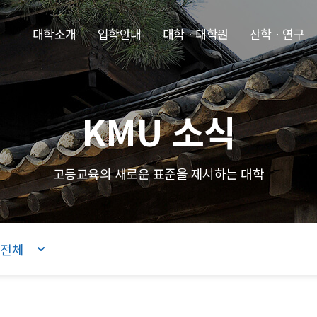
본문내용 바로가기
주메뉴 바로가기
푸터 바로가기
대학소개
입학안내
대학ㆍ대학원
산학ㆍ연구
KMU 소식
고등교육의 새로운 표준을 제시하는 대학
전체