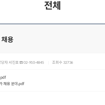
전체
 채용
담당자 서진호
조회수
☎ 02-910-4845
32736
pdf
가 채용 분야.pdf