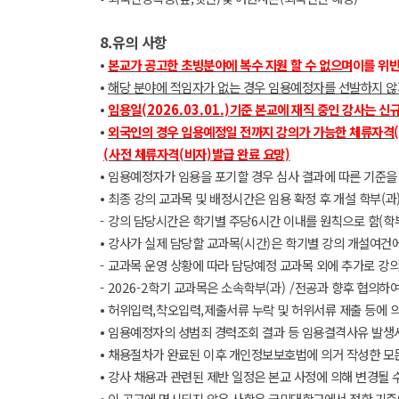
8.
유의 사항
⦁
본교가 공고한 초빙분야에 복수 지원 할 수 없으며
이를 위반
⦁
해당 분야에 적임자가 없는 경우 임용예정자를 선발하지 않
⦁
임용일
(2026.03.01.)
기준 본교에 재직 중인 강사는 신
⦁
외국인의 경우 임용예정일 전까지 강의가 가능한 체류자격
(
(
사전 체류자격
(
비자
)
발급 완료 요망
)
⦁
임용예정자가 임용을 포기할 경우 심사 결과에 따른 기준을
⦁
최종 강의 교과목 및 배정시간은 임용 확정 후 개설 학부
(
과
-
강의 담당시간은 학기별 주당
6
시간 이내를 원칙으로 함
(
학
⦁
강사가 실제 담당할 교과목
(
시간
)
은 학기별 강의 개설여건에
-
교과목 운영 상황에 따라 담당예정 교과목 외에 추가로 강의
- 2026-2
학기 교과목은 소속학부
(
과
) /
전공과 향후 협의하여
⦁
허위입력
,
착오입력
,
제출서류 누락 및 허위서류 제출 등에 
⦁
임용예정자의 성범죄 경력조회 결과 등 임용결격사유 발생
⦁
채용절차가 완료된 이후 개인정보보호법에 의거 작성한 모든
⦁
강사 채용과 관련된 제반 일정은 본교 사정에 의해 변경될 
⦁
이 공고에 명시되지 않은 사항은 국민대학교에서 정한 기