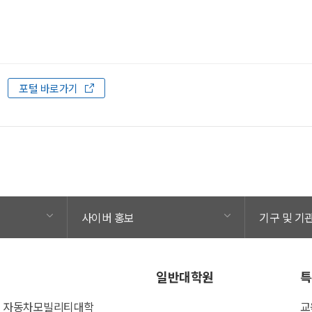
.
포털 바로가기
사이버 홍보
기구 및 기
일반대학원
특
자동차모빌리티대학
교