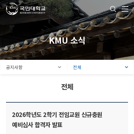
국민대학교
통합검색
본문내용 바로가기
주메뉴 바로가기
푸터 바로가기
KMU 소식
공지사항
전체
전체
2026학년도 2학기 전임교원 신규충원
예비심사 합격자 발표