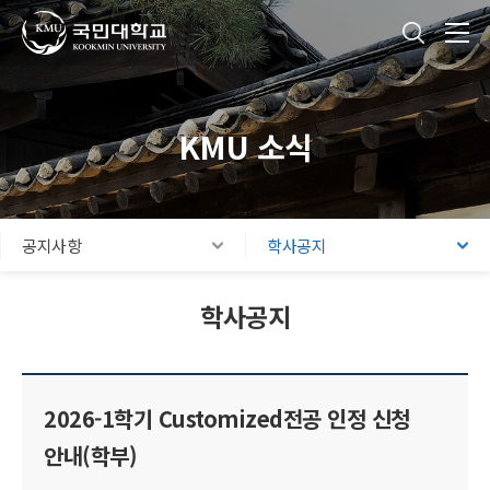
국민대학교
통합검색
본문내용 바로가기
주메뉴 바로가기
푸터 바로가기
KMU 소식
공지사항
학사공지
학사공지
2026-1학기 Customized전공 인정 신청
안내(학부)