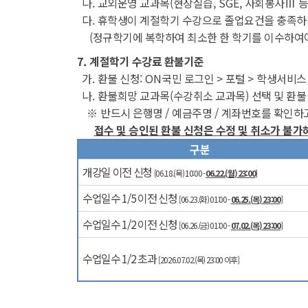
나
.
교외운영 교과목
(
현장실습
, SGE,
사회봉사
Ⅲ
등
다
.
휴학생이 계절학기 수강으로 졸업요건을 충족
(
정규학기에 복학하여 최소한 한 학기를 이수하여
7.
계절학기 수강료 환불기준
가
.
환불 신청
: ON
국민 로그인
>
포털
>
학생서비
나
.
환불희망 교과목
(
수강취소 교과목
)
선택 및 환불
※
반드시 은행명
/
예금주명
/
계좌번호를 확인하
접수 및 승인된 환불 신청은 수정 및 취소가 불가
구분
개강일 이전 신청
[06.18.(
목
) 10:00 -
06.22.(
월
) 23:00
]
수업일수
1/5
이전 신청
[06.23.(
화
) 01:00 -
06.25.(
목
) 23:00
]
수업일수
1/2
이전 신청
[06.26.(
금
) 01:00 -
07.02.(
목
) 23:00
]
수업일수
1/2
초과
[2026.07.02.(
목
) 23:00
이후
]