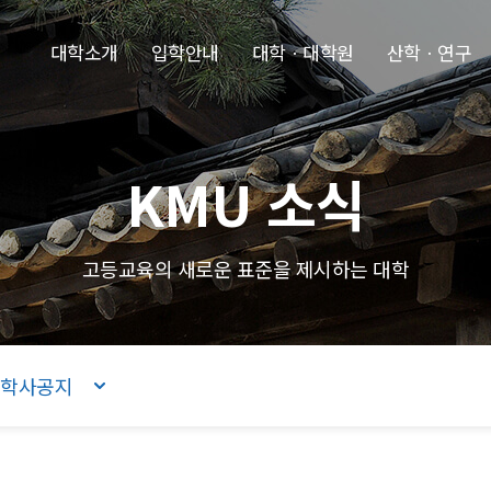
본문내용 바로가기
주메뉴 바로가기
푸터 바로가기
대학소개
입학안내
대학ㆍ대학원
산학ㆍ연구
KMU 소식
고등교육의 새로운 표준을 제시하는 대학
학사공지