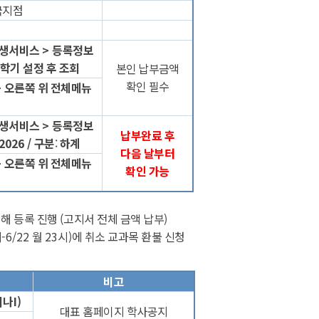
국지점
생서비스
>
등록정보
학기 설정 후 조회
본인 납부금액
확인 필수
>
오른쪽 위 전체메뉴
생서비스
>
등록정보
납부완료 후
 2026 /
구분
:
하계
다음 날부터
>
오른쪽 위 전체메뉴
확인 가능
해 등록 진행
(
고지서 전체 금액 납부
)
시
-6/22
월
23
시
)
에 취소 교과목 환불 신청
비고
미나
I)
대표 홈페이지 학사공지