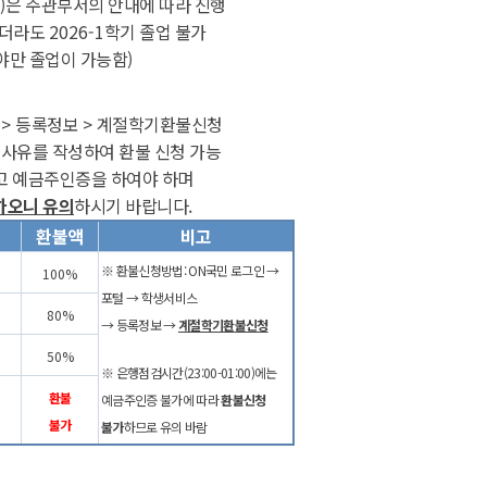
)
은 주관부서의 안내에 따라 진행
하더라도
2026-1
학기 졸업 불가
야만 졸업이 가능함
)
스
>
등록정보
>
계절학기환불신청
 사유를 작성하여 환불 신청 가능
고 예금주인증을 하여야 하며
하오니 유의
하시기 바랍니다
.
환불액
비고
※
환불신청방법
: ON
국민 로그인
→
100%
포털
→
학생서비스
80%
→
등록정보
→
계절학기환불신청
50%
※
은행점검시간
(23:00-01:00)
에는
환불
예금주인증 불가에 따라
환불신청
불가
불가
하므로 유의 바람