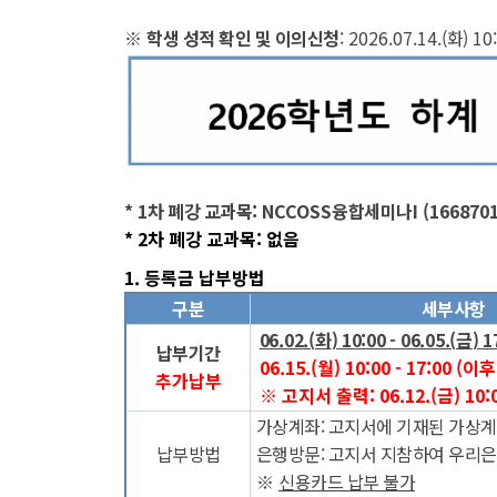
※
학생 성적 확인 및 이의신청
: 2026.07.14.(
화
) 10
* 1
차 폐강 교과목
: NCCOSS
융합세미나
I (166870
* 2
차 폐강 교과목
: 없음
1.
등록금 납부방법
구분
세부사항
06.02.(
화
) 10:00 - 06.05.(
금
) 1
납부기간
06.15.(월) 10:00 - 17:00 
추가납부
※ 고지서 출력: 06.12.(금) 10:
가상계좌
:
고지서에 기재된 가상계
납부방법
은행방문
:
고지서 지참하여 우리은
※
신용카드 납부 불가