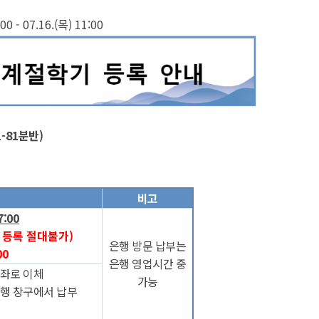
:00 - 07.16.(
목
) 11:00
1-81
분반
)
비고
7:00
(이후 등록 절대불가)
은행 방문 납부는
00
은행 영업시간 중
좌로 이체
가능
행 창구에서 납부