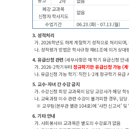
공고
2
차
없음
폐강 교과목
없음
신청자 학사지도
수업기간
06.23.(
화
) - 07.13.(
월
)
3.
성적처리
가
. 2026
학년도 하계 계절학기 성적으로 처리되며
,
나
.
성적평가 방법은 학사규정 제
61
조에 의거 상대
4.
유급신청 관련
(
세부사항은 매 학기 유급신청 안내
가
. 2026-2
학기부터
정규학기만 유급신청 가능
(
계
나
.
유급신청 가능 학기
:
직전
1-2
개 정규학기 유급 
5.
교수
-
자녀 간 수강 금지
가
.
수강신청 희망 교과목의 담당 교강사가 해당 학
나
.
교육과정 이수 관련 수강이 불가피한 경우
,
담당
※
교무팀
(
본부관 별관
104
호
)
에
‘
사전 신고서
’
및
6.
기타 안내
가
.
사회봉사
Ⅲ
교과목은 별도의 수강료가 없음