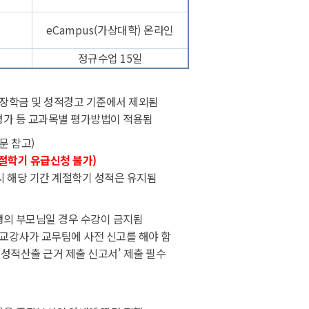
eCampus(
가상대학
)
온라인
정규수업
15
일
장학금 및 성적경고 기준에서 제외됨
평가 등 교과목별 평가방법이 적용됨
문 참고
)
절학기 유급신청 불가
)
시 해당 기간 계절학기 성적은 유지됨
생의 부모님일 경우 수강이 금지됨
 교강사가 교무팀에 사전 신고를 해야 함
‘
성적산출 근거 제출 신고서
’
제출 필수