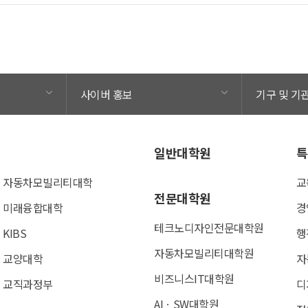
사이버 홍보
기구 및 기
일반대학원
특
자동차모빌리티대학
교
전문대학원
미래융합대학
경
테크노디자인전문대학원
KIBS
행
자동차모빌리티대학원
교양대학
자
비즈니스IT대학원
교직과정부
디
AIㆍSW대학원