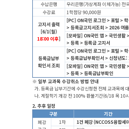
수납은행
우리은행
(
가상계좌 이체가능
)
전
수강료
1
학점당
90,000
원
[PC] ON
국민 로그인
>
포털
>
학
고지서 출력
>
등록금고지서조회
> 2026
여름
[6/1(
월
)
[
모바일
] ON
국민 앱
>
국민생활
18:00 이후
]
>
등록
>
등록금 고지서
[PC] ON
국민 로그인
>
포털
>
학
>
등록금납부확인서
>
신청년도
:
등록금납부
확인서 조회
[
모바일
] ON
국민 앱
>
국민생활
>
등록
>
등록금납부확인
※
일부 교과목 수강취소 방법 안내
가
.
등록금 납부기간에 수강신청한 전체 교과목에 대
나
.
계절학기 개강 전
100%
환불기간
(6/18
목
10
2.
추후 일정
구분
기간
1
차
1
건 폐강
(NCCOSS
융합세
폐강