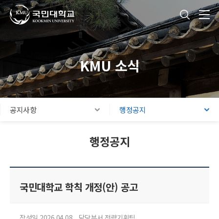
국민대학교
통합검색
본문내용 바로가기
주메뉴 바로가기
푸터 바로가기
KMU 소식
공지사항
행정공지
행정공지
국민대학교 학칙 개정(안) 공고
작성일 2026.04.08
담당부서 전략기획팀