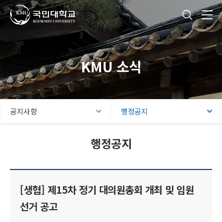
국민대학교
통합검색
본문내용 바로가기
주메뉴 바로가기
푸터 바로가기
KMU 소식
공지사항
행정공지
행정공지
[생협] 제15차 정기 대의원총회 개최 및 임원
선거 공고