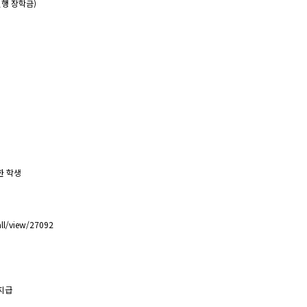
실행 장학금)
한 학생
/all/view/27092
 지급