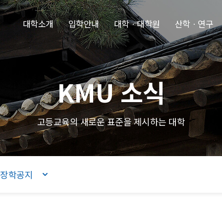
본문내용 바로가기
주메뉴 바로가기
푸터 바로가기
대학소개
입학안내
대학ㆍ대학원
산학ㆍ연구
KMU 소식
고등교육의 새로운 표준을 제시하는 대학
장학공지