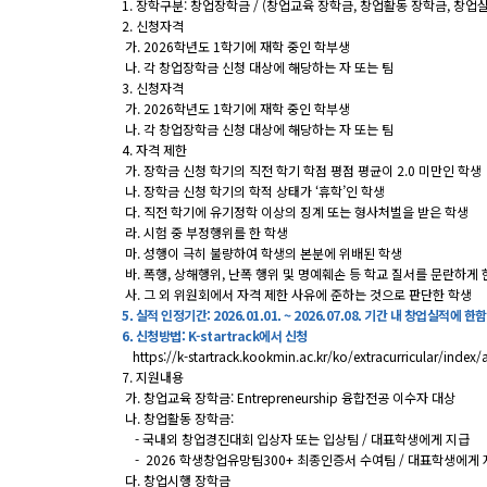
1. 장학구분: 창업장학금 / (창업교육 장학금, 창업활동 장학금, 창업
2. 신청자격
가. 2026학년도 1학기에 재학 중인 학부생
나. 각 창업장학금 신청 대상에 해당하는 자 또는 팀
3. 신청자격
가. 2026학년도 1학기에 재학 중인 학부생
나. 각 창업장학금 신청 대상에 해당하는 자 또는 팀
4. 자격 제한
가. 장학금 신청 학기의 직전 학기 학점 평점 평균이 2.0 미만인 학생
나. 장학금 신청 학기의 학적 상태가 ‘휴학’인 학생
다. 직전 학기에 유기정학 이상의 징계 또는 형사처벌을 받은 학생
라. 시험 중 부정행위를 한 학생
마. 성행이 극히 불량하여 학생의 본분에 위배된 학생
바. 폭행, 상해행위, 난폭 행위 및 명예훼손 등 학교 질서를 문란하게 
사. 그 외 위원회에서 자격 제한 사유에 준하는 것으로 판단한 학생
5. 실적 인정기간: 2026.01.01. ~ 2026.07.08. 기간 내 창업실적에 한함
6. 신청방법: K-startrack에서 신청
https://k-startrack.kookmin.ac.kr/ko/extracurricular/index
7. 지원내용
가. 창업교육 장학금: Entrepreneurship 융합전공 이수자 대상
나. 창업활동 장학금:
- 국내외 창업경진대회 입상자 또는 입상팀 / 대표학생에게 지급
- 2026 학생창업유망팀300+ 최종인증서 수여팀 / 대표학생에게
다. 창업시행 장학금