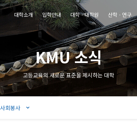
본문내용 바로가기
주메뉴 바로가기
푸터 바로가기
대학소개
입학안내
대학ㆍ대학원
산학ㆍ연구
KMU 소식
고등교육의 새로운 표준을 제시하는 대학
사회봉사