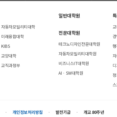
일반대학원
특
자동차모빌리티대학
교
전문대학원
미래융합대학
경
테크노디자인전문대학원
KIBS
행
자동차모빌리티대학원
교양대학
자
비즈니스IT대학원
교직과정부
디
AIㆍSW대학원
정
스
개인정보처리방침
발전기금
개교 80주년