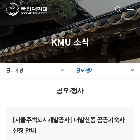
국민대학교
통합검색
본문내용 바로가기
주메뉴 바로가기
푸터 바로가기
KMU 소식
공지사항
공모∙행사
공모∙행사
[서울주택도시개발공사] 내발산동 공공기숙사
신청 안내