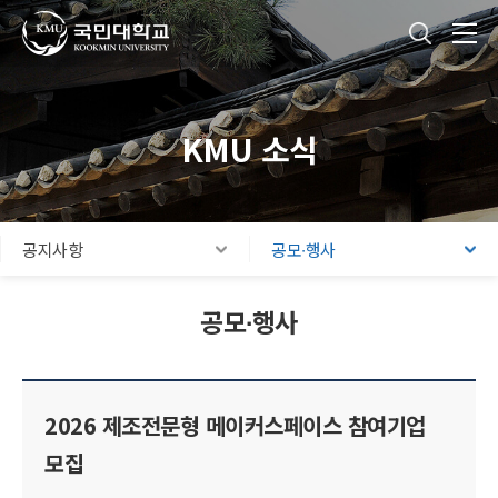
국민대학교
통합검색
본문내용 바로가기
주메뉴 바로가기
푸터 바로가기
KMU 소식
공지사항
공모∙행사
공모∙행사
2026 제조전문형 메이커스페이스 참여기업
모집