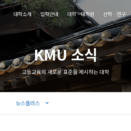
본문내용 바로가기
주메뉴 바로가기
푸터 바로가기
대학소개
입학안내
대학ㆍ대학원
산학ㆍ연구
KMU 소식
고등교육의 새로운 표준을 제시하는 대학
뉴스플러스