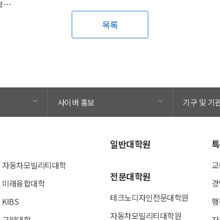
국민대·KOICA, 라오스 MSME 및 스타트업 혁신센터 로드맵 중간보고회 개최
목록
사이버 홍보
기구 및 기
일반대학원
특
자동차모빌리티대학
교
전문대학원
미래융합대학
경
테크노디자인전문대학원
KIBS
행
자동차모빌리티대학원
교양대학
자