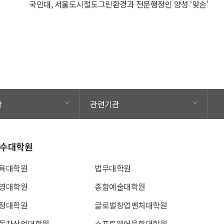
국민대, 서울도시철도그린환경과 전문행정인 양성 ‘맞손’
관
관련기관
수대학원
육대학원
법무대학원
영대학원
종합예술대학원
정대학원
글로벌창업벤처대학원
동차산업대학원
소프트웨어융합대학원