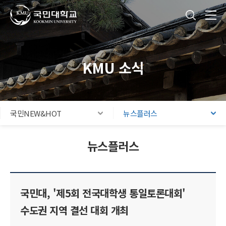
국민대학교
통합검색
본문내용 바로가기
주메뉴 바로가기
푸터 바로가기
KMU 소식
국민NEW&HOT
뉴스플러스
뉴스플러스
국민대, '제5회 전국대학생 통일토론대회'
수도권 지역 결선 대회 개최