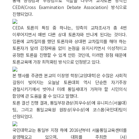
통해 긍정팀과 부정팀으로 역할을 나누어 교차토론 방식인
CEDA(Cross Examination Debate Association) 방식으로
진행되었다.
CEDA 토론의 특징 중 하나는, 양측의 교차조사가 총 4번
이루어지면서 매번 다른 상대 토론자와 만나게 된다는 것이다.
입론에 교차질의를 했던 토론자와 상대편 교차질의를 해야 하는
토론자가 달라 감정싸움 없이 논점을 유지시키면서 이성적이고
공정한 토론을 진행할 수 있게 만든 것인데, 이러한 장점 때문에
토론교육에 가장 최적화된 방식으로 인정받고 있다.
본 행사를 주관한 본교의 이장영 학장(교양대학)은 수많은 사회적
갈등이 빚어지는 오늘날 토론대회 역시 단순한 자기주장
관철시키기에서 벗어나 미래 통일세대가 가져야 할 시민의식
함양에 큰 도움을 줄 수 있다고 말했다.
토론 결선 진행 결과, 통일부장관상(최우수상)에 유니피스(서울대)
팀, 그리고 통일교육원 원장상(우수상)에 코스몹(국민대)팀이
선정되었다.
국민대학교는 통일부 지정 하에 2016년부터 서울통일교육센터를
운영해오고 있으며, 대회를 주최한 (사)