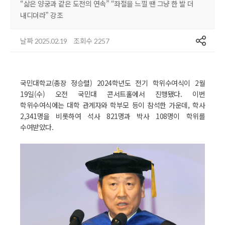
“삶은 양궁과 같은 도전의 연속” “좌절을 느낄 땐 그냥 한 발 더
내디뎌라” 강조
공유
날짜
조회수
2025.02.19
2257
국민대학교(총장 정승렬) 2024학년도 전기 학위수여식이 2월
19일(수) 오전 국민대 콘서트홀에서 진행됐다. 이번
학위수여식에는 대학 관계자와 학부모 등이 참석한 가운데, 학사
2,341명을 비롯하여 석사 821명과 박사 108명이 학위를
수여받았다.