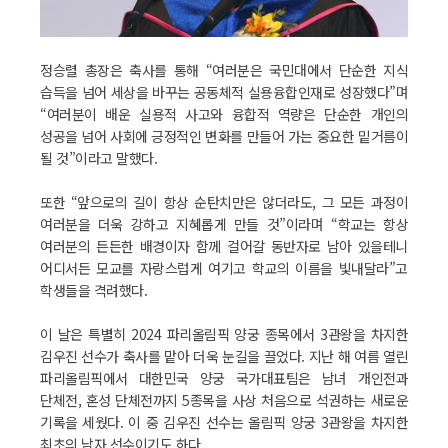
정승렬 총장은 축사를 통해 “여러분은 국민대에서 단순한 지식
습득을 넘어 세상을 바꾸는 공동체적 실용융합인재로 성장했다”며
“여러분이 배운 실용적 사고와 융합적 역량은 단순한 개인의
성공을 넘어 사회에 긍정적인 변화를 만들어 가는 중요한 밑거름이
될 것”이라고 말했다.
또한 “앞으로의 길이 항상 순탄치만은 않더라도, 그 모든 과정이
여러분을 더욱 강하고 지혜롭게 만들 것”이라며 “학교는 항상
여러분의 든든한 배경이자 함께 걸어갈 동반자로 남아 있을테니
어디서든 모교를 자랑스럽게 여기고 학교의 이름을 빛내달라”고
학생들을 격려했다.
이 날은 특별히 2024 파리올림픽 양궁 종목에서 3관왕을 차지한
김우진 선수가 축사를 맡아 더욱 눈길을 끌었다. 지난 해 여름 열린
파리올림픽에서 대한민국 양궁 국가대표팀은 남녀 개인전과
단체전, 혼성 단체전까지 5종목을 사상 처음으로 석권하는 새로운
기록을 세웠다. 이 중 김우진 선수는 올림픽 양궁 3관왕을 차지한
최초의 남자 선수이기도 하다.