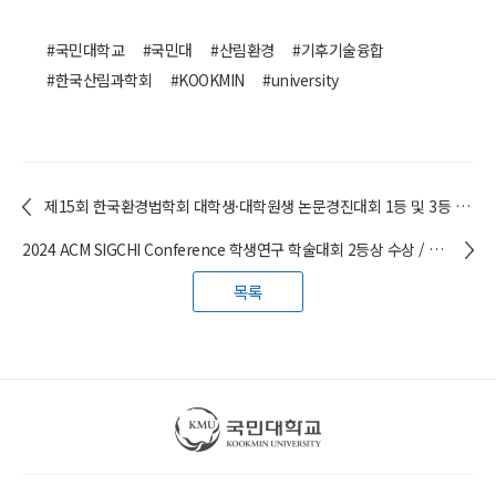
#국민대학교
#국민대
#산림환경
#기후기술융합
#한국산림과학회
#KOOKMIN
#university
제15회 한국환경법학회 대학생·대학원생 논문경진대회 1등 및 3등 수상 / 팀팀클래스(법학부 및 산림환경시스템학과) 학생들
2024 ACM SIGCHI Conference 학생연구 학술대회 2등상 수상 / 현동희(공업디자인학과 18), 이재백(19) 학생
목록
국민대학교