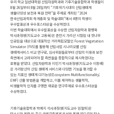
우리 학교 일반대학원 산림자원학과와 기후기술융합학과 학생들이
8월 26일부터 8월 28일까지 “기후위기시대의 산림생태계
생물다양성 보전과 복원 전략”을 주제로 개최된 “2024
한국산림과학회 하계총회 및 학술대회”에서 4명의 학생이
우수발표상과 우수포스터상을 수상하였다.
이번 학술대회에서 우수발표상을 수상한 산림자원학과 황병묵
박사과정생(지도교수 고동욱)은 춘천시 가리산 시험림 내 잣나무
인공림을 대상으로 대표적인 거리독립모델인 Forest Vegetation
Simulator (FVS)를 활용해 산림사업 시나리오별 산림
생태계서비스 비교 연구로, 심사위원들로부터 산림의 이용과 보전
측면에서 고려되어야 할 측면들을 종합적으로 제시하였다는
호평을 받았다. 산림자원학과 이민기 박사과정생(지도교수 이창배)
은 가리왕산의 산림 생태계 서비스와 다양한 기능을 평가할 수
있는 지표인 생태계 다기능성(Ecosystem Multifunctionality;
EMF) 산출 방법론을 개발하고, 이를 제어하는 생물학적,
비생물학적 인자를 구명한 새로운 연구주제로 우수포스터상을
수상하였다.
기후기술융합학과 박예지 석사과정생(지도교수 임철희)은
탄소시장 동향 및 주요 국제감축체계 분석을 통해 앞으로의 탄소