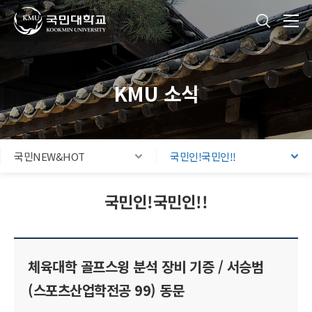
국민대학교
통합검색
본문내용 바로가기
주메뉴 바로가기
푸터 바로가기
KMU 소식
국민NEW&HOT
국민인!국민인!!
국민인!국민인!!
체육대학 골프스윙 분석 장비 기증 / 서승범
(스포츠산업학전공 99) 동문