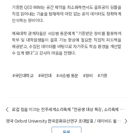
기증한 QED MINI는 공간 제약을 최소화하면서도 골프공의 딤플을
직접 읽어내는 기술을 탑재하여 마킹 없는 공의 데이터도 정확하게
인식하는 장비이다.
체육대학 관계자들은 서승범 동문에게 “기증받은 장비를 활용하여
학부 및 대학원생들이 골프 기능 향상에 필요한 직접적 피드백을
제공받고, 수집된 데이터를 바탕으로 자기주도 학습 환경을 개선할
수 있게 됐다”고 감사의 마음을 전했다.
#국민대학교
#국민대
#서승범 동문
#장비
#기증
로컬 힙을 이끄는 전주세계소리축제 “전공생 대상 특강, 소리축제 알리고 참여 독려” / 김희선(교양대학) 교수
영국 Oxford University 한국문화유산연구 초대발표 / 데이비드 윌리엄 김(교양대학) 교수
목록