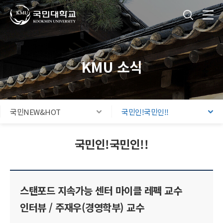
국민대학교
통합검색
본문내용 바로가기
주메뉴 바로가기
푸터 바로가기
KMU 소식
국민NEW&HOT
국민인!국민인!!
국민인!국민인!!
스탠포드 지속가능 센터 마이클 레펙 교수
인터뷰 / 주재우(경영학부) 교수