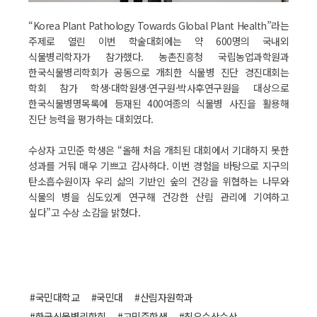
“Korea Plant Pathology Towards Global Plant Health”라는
주제로 열린 이번 학술대회에는 약 600명의 국내외
식물병리학자가 참가했다. 농촌진흥청 국립농업과학원과
한국식물병리학회가 공동으로 개최한 식물병 진단 경진대회는
학회 참가 학생·대학원생·연구원·박사후연구원을 대상으로
한국식물병명목록에 등재된 400여종의 식물병 사진을 활용해
진단 능력을 평가하는 대회였다.
수상자 고민준 학생은 “올해 처음 개최된 대회에서 기대하지 못한
성과를 거둬 매우 기쁘고 감사하다. 이번 경험을 바탕으로 지구의
탄소흡수원이자 우리 삶의 기반인 숲의 건강을 위협하는 나무와
식물의 병을 심도있게 연구해 건강한 산림 관리에 기여하고
싶다”고 수상 소감을 밝혔다.
#국민대학교
#국민대
#산림자원학과
#한국식물병리학회
#고민준학생
#최우수상수상