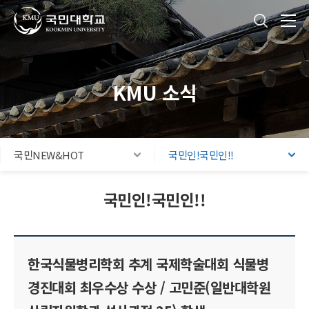
국민대학교
통합검색
본문내용 바로가기
주메뉴 바로가기
푸터 바로가기
KMU 소식
국민NEW&HOT
국민인!국민인!!
국민인!국민인!!
한국식물병리학회 추계 국제학술대회 식물병
경진대회 최우수상 수상 / 고민준(일반대학원