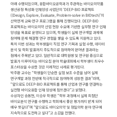
아래 수행되었으며, 융합바이오공학과가 주관하는 바이오의약품
생산공정 특성화 인재양성 사업단의 ‘DEEP-BIO 프로젝트
((Design, Explore, Evaluate, Problem-solve in BIOtech)’의
산학연계 교육·연구 프로그램을 통해 진행되었다. DEEP-BIO
프로젝트는 바이오의약 산업 현장 수요에 기반한 실무형 연구 인재
양성을 목표로 운영되고 있으며, 학생들이 실제 연구개발 과제에
참여해 문제 해결형 연구 경험을 쌓을 수 있도록 지원하고 있다.
특히 이번 성과는 학부생들이 직접 연구 기획과 실험 수행, 데이터
분석 및 학회 발표까지 주도적으로 참여하여 얻어낸 결과라는
점에서 주목받고 있다. 일반적으로 대학원생 및 연구원 중심으로
발표가 이루어지는 바이오칩 분야 학술대회에서 학부생이 최우수
포스터상을 수상한 것은 이례적인 사례로 평가된다.
박주환 교수는 “학생들이 단순한 실험 보조 수준을 넘어 실제
연구개발 과정 전반에 적극적으로 참여하며 성장한 결과”라며,
“앞으로도 DEEP-BIO 프로젝트를 통해 산업과 연구를 연결하는
실전형 바이오융합 인재 양성에 힘쓰겠다”고 밝혔다.
수상자인 송동현, 이승우 학생은 “학부 과정에서 실제 최첨단
바이오분석 연구를 수행하고 학회에서 좋은 평가까지 받게 되어
매우 뜻깊다”며 “앞으로도 바이오의약 및 정밀의학 분야 연구에
지속적으로 도전하고 싶다”고 소감을 전했다.