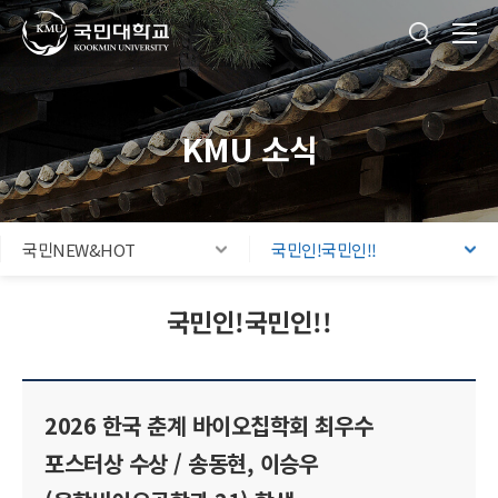
국민대학교
통합검색
본문내용 바로가기
주메뉴 바로가기
푸터 바로가기
KMU 소식
국민NEW&HOT
국민인!국민인!!
국민인!국민인!!
2026 한국 춘계 바이오칩학회 최우수
포스터상 수상 / 송동현, 이승우