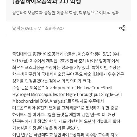
(융합바이오공학과 21) 학생
융합바이오공학과 송동현·이승우 학생, 학부생으로 이례적 성과
공유
날짜
조회수
2026.05.27
607
국민대학교 융합바이오공학과 송동현, 이승우 학생이 5/13 (수) –
5/15 (금) 여수에서 개최된 ‘2026 한국 춘계 바이오칩학회’에서
최우수 포스터상을 수상하는 성과를 거두었다. 특히 이번 수상은
학부생 연구팀이 국내 바이오칩 분야 주요 학술대회에서 우수 연구
성과를 인정받았다는 점에서 더욱 의미가 크다.
수상 논문 제목은 “Development of Hollow Core–Shell
Hydrogel Microcapsules for High-Throughput Single-Cell
Mitochondrial DNA Analysis”로 단일세포 수준에서
미토콘드리아 유전자 변이를 고처리량으로 분석하기 위한 중공
하이드로젤 마이크로캡슐 플랫폼 개발에 관한 연구이다. 해당
연구는 차세대 정밀의학 및 세포 기반 바이오분석 기술로의 확장
가능성을 인정받아 높은 평가를 받았다.
이번 연구는 국민대학교 융합바이오공학과 박주환 교수의 지도