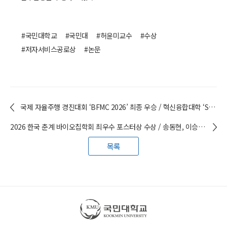
#국민대학교
#국민대
#허윤미교수
#수상
#저자서비스공로상
#논문
국제 자율주행 경진대회 ‘BFMC 2026’ 최종 우승 / 혁신융합대학 ‘SEA:ME’ 연합팀
2026 한국 춘계 바이오칩학회 최우수 포스터상 수상 / 송동현, 이승우(융합바이오공학과 21) 학생
목록
국민대학교