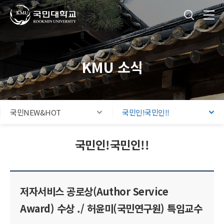
국민대학교
통합검색
본문내용 바로가기
주메뉴 바로가기
푸터 바로가기
KMU 소식
국민NEW&HOT
국민인!국민인!!
국민인!국민인!!
저자서비스 공로상(Author Service
Award) 수상 ./ 허윤미(국민연구원) 특임교수