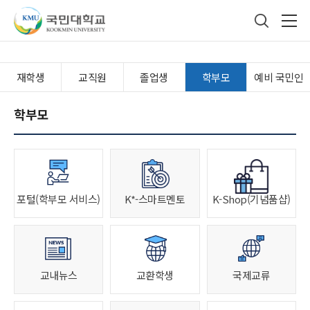
국민대학교
통합검색
본문내용 바로가기
주메뉴 바로가기
푸터 바로가기
재학생
교직원
졸업생
학부모
예비 국민인
학부모
포털(학부모 서비스)
K*-스마트멘토
K-Shop(기념품샵)
교내뉴스
교환학생
국제교류