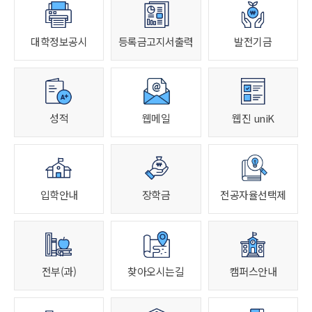
대학정보공시
등록금고지서출력
발전기금
성적
웹메일
웹진 uniK
입학안내
장학금
전공자율선택제
전부(과)
찾아오시는길
캠퍼스안내