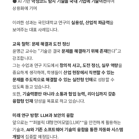
● AI 기반
악성코드 탐지 기술을 국내 기업에 기술이전
하여
상용화에 기여
이러한 성과는 국민대학교 연구의
실용성, 산업적 파급력
을
보여주는 대표 사례입니다.
교육 철학: 문제 해결과 도전 정신
윤명근 교수는 “기술은 결국
문제를 해결하기 위해 존재
한다”고
강조합니다.
그는 수업과 연구 지도에서
창의적 사고, 도전 정신, 실무 역량
을
중요하게 생각하며, 학생들이
산업 현장에서 직면할 수 있는
문제를 주도적으로 해결할 수 있는 실전형 인재
로 성장할 수
있도록 돕고 있습니다.
또한,
기술력뿐만 아니라 소통과 협업 능력, 리더십까지 갖춘
융합형 인재
양성을 목표로 하고 있습니다.
미래 연구 방향: LLM과 보안의 융합
앞으로는 **퍼블릭 대형언어모델(LLM)**을 안전하게 활용하는
기술과,
AI와 기존 소프트웨어 기술의 융합을 통한 자동화 시스템
개발
에 집중할 예정입니다.