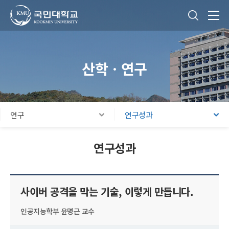
국민대학교
통합검색
본문내용 바로가기
주메뉴 바로가기
푸터 바로가기
산학ㆍ연구
연구
연구성과
연구성과
사이버 공격을 막는 기술, 이렇게 만듭니다.
인공지능학부 윤명근 교수